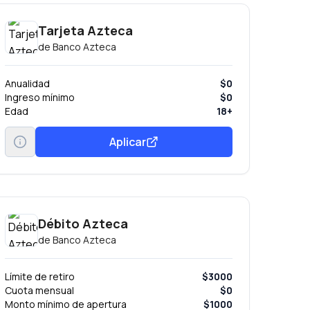
Tarjeta Azteca
de
Banco Azteca
Anualidad
$0
Ingreso mínimo
$0
Edad
18+
Aplicar
Débito Azteca
de
Banco Azteca
Límite de retiro
$3000
Cuota mensual
$0
Monto mínimo de apertura
$1000