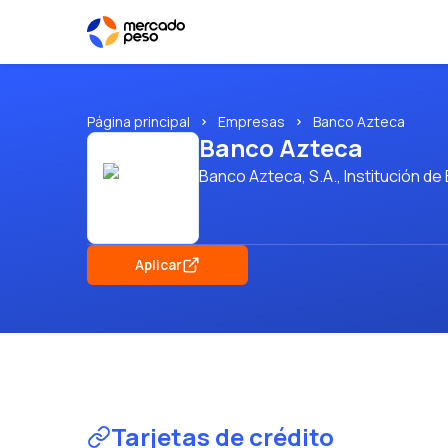
Página principal
Empresas
Banco Azteca
Banco Azteca
Banco Azteca, S.A., Institución de
Aplicar
Tarjetas de crédito