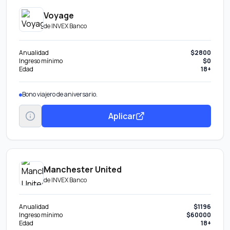
Voyage
de
INVEX Banco
Anualidad
$2800
Ingreso mínimo
$0
Edad
18+
Bono viajero de aniversario.
Aplicar
Manchester United
de
INVEX Banco
Anualidad
$1196
Ingreso mínimo
$60000
Edad
18+