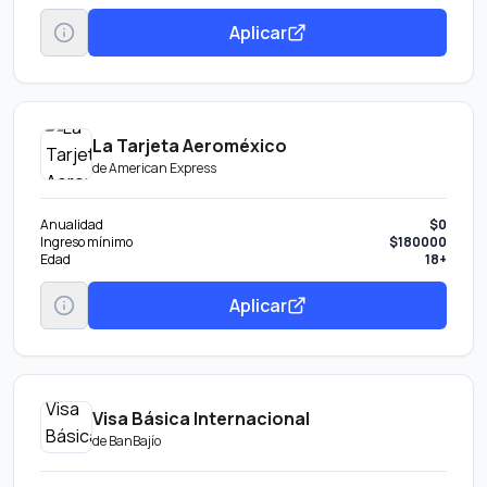
Aumentar tu línea de crédito Obtén más en tu tarjeta por tu buen
Aplicar
comportamiento.
Disponible Banamex Convierte parte de tu línea de crédito en efectivo
con tasa preferencial. Beneficio por invitación.
La Tarjeta Aeroméxico
de
American Express
Anualidad
$0
Ingreso mínimo
$180000
Edad
18+
Aplicar
Visa Básica Internacional
de
BanBajío