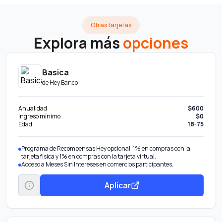
Otras tarjetas
Explora más
opciones
Basica
de
Hey Banco
Anualidad
$600
Ingreso mínimo
$0
Edad
18-75
Programa de Recompensas Hey opcional: 1% en compras con la
tarjeta física y 1% en compras con la tarjeta virtual.
Acceso a Meses Sin Intereses en comercios participantes.
Aplicar