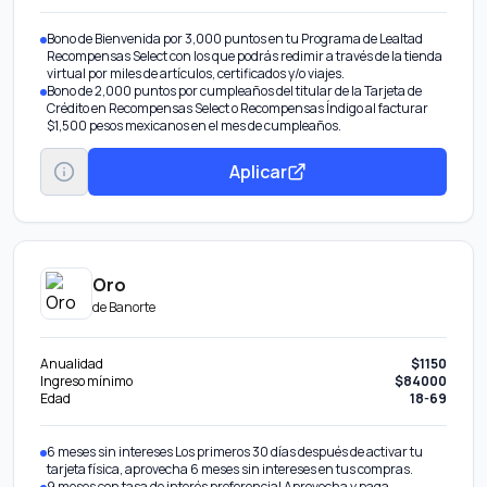
Bono de Bienvenida por 3,000 puntos en tu Programa de Lealtad
Recompensas Select con los que podrás redimir a través de la tienda
virtual por miles de artículos, certificados y/o viajes.
Bono de 2,000 puntos por cumpleaños del titular de la Tarjeta de
Crédito en Recompensas Select o Recompensas Índigo al facturar
$1,500 pesos mexicanos en el mes de cumpleaños.
Aplicar
Oro
de
Banorte
Anualidad
$1150
Ingreso mínimo
$84000
Edad
18-69
6 meses sin intereses Los primeros 30 días después de activar tu
tarjeta física, aprovecha 6 meses sin intereses en tus compras.
9 meses con tasa de interés preferencial Aprovecha y paga