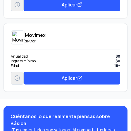
Aplicar
Movimex
de
Stori
Anualidad
$0
Ingreso mínimo
$0
Edad
18+
Aplicar
Cuéntanos lo que realmente piensas sobre
Básica
¡Tus comentarios son valiosos! Al compartir tus ideas,