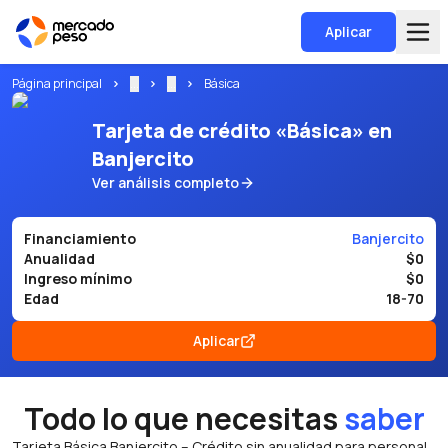
Aplicar
Página principal
...
...
Básica
Tarjeta de crédito «Básica» en
Banjercito
Ver análisis completo
Financiamiento
Banjercito
Anualidad
$0
Ingreso mínimo
$0
Edad
18-70
Aplicar
Todo lo que necesitas
saber
Tarjeta Básica Banjercito – Crédito sin anualidad para personal