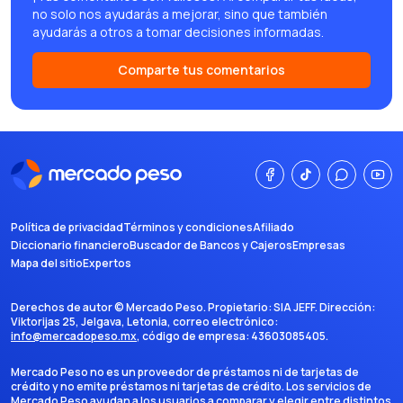
no solo nos ayudarás a mejorar, sino que también
ayudarás a otros a tomar decisiones informadas.
Comparte tus comentarios
Política de privacidad
Términos y condiciones
Afiliado
Diccionario financiero
Buscador de Bancos y Cajeros
Empresas
Mapa del sitio
Expertos
Derechos de autor ©
Mercado Peso
. Propietario:
SIA JEFF
. Dirección:
Viktorijas 25, Jelgava, Letonia
, correo electrónico:
info@mercadopeso.mx
, código de empresa:
43603085405
.
Mercado Peso no es un proveedor de préstamos ni de tarjetas de
crédito y no emite préstamos ni tarjetas de crédito. Los servicios de
Mercado Peso ayudan a los usuarios a comparar y elegir entre distintos