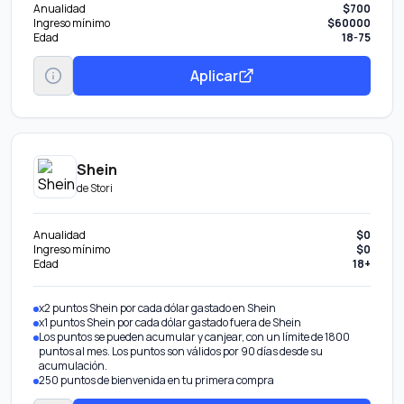
Anualidad
$700
Ingreso mínimo
$60000
Edad
18-75
Aplicar
Shein
de
Stori
Anualidad
$0
Ingreso mínimo
$0
Edad
18+
x2 puntos Shein por cada dólar gastado en Shein
x1 puntos Shein por cada dólar gastado fuera de Shein
Los puntos se pueden acumular y canjear, con un límite de 1800
puntos al mes. Los puntos son válidos por 90 días desde su
acumulación.
250 puntos de bienvenida en tu primera compra