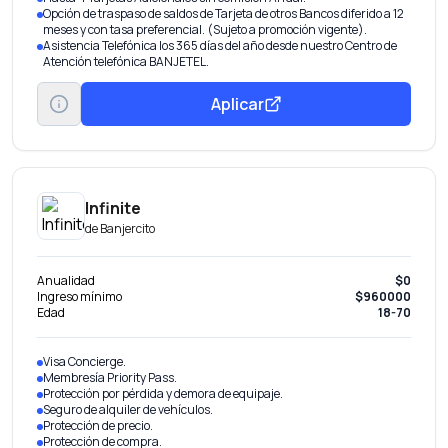
Opción de traspaso de saldos de Tarjeta de otros Bancos diferido a 12
meses y con tasa preferencial. (Sujeto a promoción vigente).
Asistencia Telefónica los 365 días del año desde nuestro Centro de
Atención telefónica BANJETEL.
Aplicar
Infinite
de
Banjercito
Anualidad
$0
Ingreso mínimo
$960000
Edad
18-70
Visa Concierge.
Membresía Priority Pass.
Protección por pérdida y demora de equipaje.
Seguro de alquiler de vehículos.
Protección de precio.
Protección de compra.