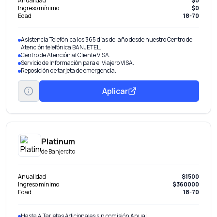
Anualidad
$0
Ingreso mínimo
$0
Edad
18-70
Asistencia Telefónica los 365 días del año desde nuestro Centro de
Atención telefónica BANJETEL.
Centro de Atención al Cliente VISA.
Servicio de Información para el Viajero VISA.
Reposición de tarjeta de emergencia.
Aplicar
Platinum
de
Banjercito
Anualidad
$1500
Ingreso mínimo
$360000
Edad
18-70
Hasta 4 Tarjetas Adicionales sin comisión Anual.