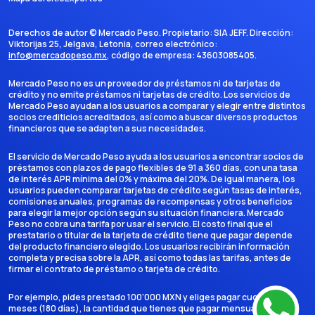
Derechos de autor ©
Mercado Peso
. Propietario:
SIA JEFF
. Dirección:
Viktorijas 25, Jelgava, Letonia
, correo electrónico:
info@mercadopeso.mx
, código de empresa:
43603085405
.
Mercado Peso no es un proveedor de préstamos ni de tarjetas de
crédito y no emite préstamos ni tarjetas de crédito. Los servicios de
Mercado Peso ayudan a los usuarios a comparar y elegir entre distintos
socios crediticios acreditados, así como a buscar diversos productos
financieros que se adapten a sus necesidades.
El servicio de Mercado Peso ayuda a los usuarios a encontrar socios de
préstamos con plazos de pago flexibles de 91 a 360 días, con una tasa
de interés APR mínima del 0% y máxima del 20%. De igual manera, los
usuarios pueden comparar tarjetas de crédito según tasas de interés,
comisiones anuales, programas de recompensas y otros beneficios
para elegir la mejor opción según su situación financiera. Mercado
Peso no cobra una tarifa por usar el servicio. El costo final que el
prestatario o titular de la tarjeta de crédito tiene que pagar depende
del producto financiero elegido. Los usuarios recibirán información
completa y precisa sobre la APR, así como todas las tarifas, antes de
firmar el contrato de préstamo o tarjeta de crédito.
Por ejemplo, pides prestado 100'000 MXN y eliges pagar cuotas en 6
meses (180 días), la cantidad que tienes que pagar mensualmente es