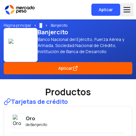
Aplicar
Página principal
...
Banjercito
Banjercito
Banco Nacional del Ejército, Fuerza Aérea y
Armada, Sociedad Nacional de Crédito,
Institución de Banca de Desarrollo
Aplicar
Productos
Tarjetas de crédito
Oro
de
Banjercito