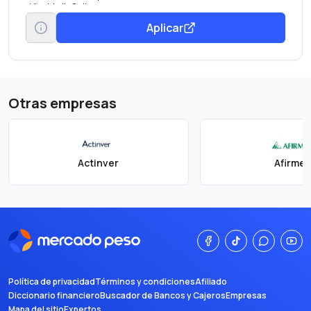
Visa Medio Online.
Conexión perdida.
Aplicar
Demora de viaje.
Sala Lounge.
Transporte al Aeropuerto.
Visa Luxury Hotel Collection.
Desembolso de efectivo de emergencia.
Otras empresas
Actinver
Afirme
Política de privacidad
Términos y condiciones
Afiliado
Diccionario financiero
Buscador de Bancos y Cajeros
Empresas
Mapa del sitio
Expertos