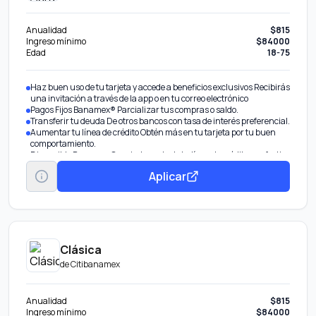
Anualidad
$815
Ingreso mínimo
$84000
Edad
18-75
Haz buen uso de tu tarjeta y accede a beneficios exclusivos Recibirás
una invitación a través de la app o en tu correo electrónico
Pagos Fijos Banamex® Parcializar tus compras o saldo.
Transferir tu deuda De otros bancos con tasa de interés preferencial.
Aumentar tu línea de crédito Obtén más en tu tarjeta por tu buen
comportamiento.
Disponible Banamex Convierte parte de tu línea de crédito en efectivo
con tasa preferencial. Beneficio por invitación.
Aplicar
Clásica
de
Citibanamex
Anualidad
$815
Ingreso mínimo
$84000