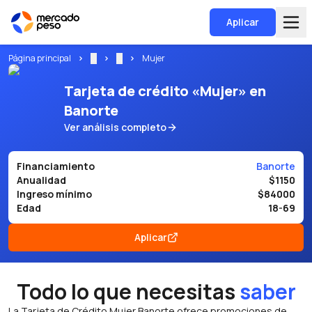
Aplicar
Página principal
...
...
Mujer
Tarjeta de crédito «Mujer» en
Banorte
Ver análisis completo
Financiamiento
Banorte
Anualidad
$1150
Ingreso mínimo
$84000
Edad
18-69
Aplicar
Todo lo que necesitas
saber
La Tarjeta de Crédito Mujer Banorte ofrece promociones de