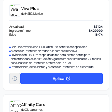
Viva Plus
de
HSBC México
Anualidad
$3124
Ingreso mínimo
$420000
Edad
18-74
Con Happy Weekend HSBC disfruta beneficios especiales.
Meses sin Intereses en todas tus compras en VIVA.
Divídelo con HSBC te respalda de manera permanente para
enfrentar cualquier situación y gastos imprevistos hasta 24 meses
con una tasa de intereses preferencial anual.
Promociones, descuentos y Meses sin Intereses* en cientos de
comercios.
Aplicar
Affinity Card
de
Citibanamex