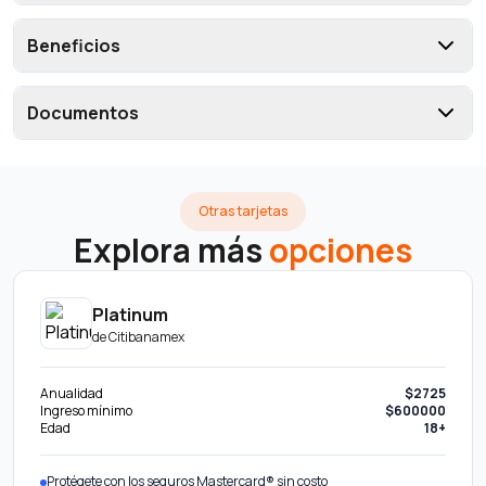
Beneficios
Documentos
Otras tarjetas
Explora más
opciones
Platinum
de
Citibanamex
Anualidad
$2725
Ingreso mínimo
$600000
Edad
18+
Protégete con los seguros Mastercard® sin costo