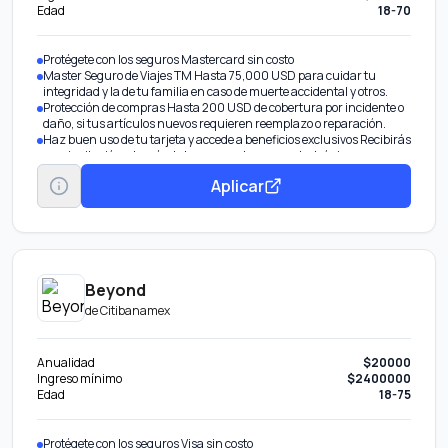
Edad
18-70
Protégete con los seguros Mastercard sin costo
Master Seguro de Viajes TM Hasta 75,000 USD para cuidar tu
integridad y la de tu familia en caso de muerte accidental y otros.
Protección de compras Hasta 200 USD de cobertura por incidente o
daño, si tus artículos nuevos requieren reemplazo o reparación.
Haz buen uso de tu tarjeta y accede a beneficios exclusivos Recibirás
una invitación a través de la app o en tu correo electrónico
Disponible Banamex Convierte parte de tu línea de crédito en efectivo
Aplicar
con tasa preferencial. Beneficio por invitación.
Pagos Fijos Banamex® Parcializa tus compras o saldo.
Transfiere tu deuda De otros bancos con tasa de interés
preferencial.
Aumenta tu línea de crédito Obtén más en tu tarjeta por tu buen
historial.
Beyond
de
Citibanamex
Anualidad
$20000
Ingreso mínimo
$2400000
Edad
18-75
Protégete con los seguros Visa sin costo