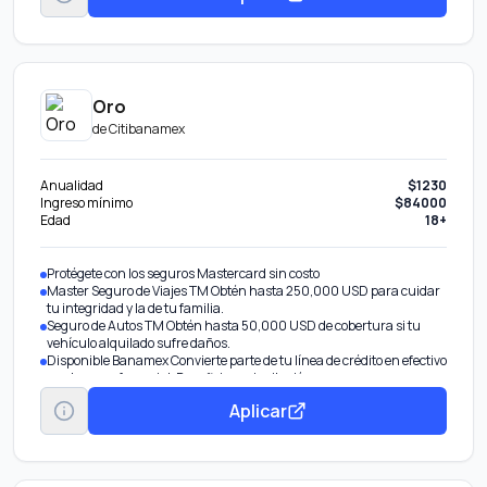
Oro
de
Citibanamex
Anualidad
$1230
Ingreso mínimo
$84000
Edad
18+
Protégete con los seguros Mastercard sin costo
Master Seguro de Viajes TM Obtén hasta 250,000 USD para cuidar
tu integridad y la de tu familia.
Seguro de Autos TM Obtén hasta 50,000 USD de cobertura si tu
vehículo alquilado sufre daños.
Disponible Banamex Convierte parte de tu línea de crédito en efectivo
con tasa preferencial. Beneficio por invitación.
Pagos Fijos Banamex® Parcializa tus compras o saldo.
Aplicar
Transfiere tu deuda De otros bancos con tasa de interés
preferencial.
Aumenta tu línea de crédito Obtén más en tu tarjeta por tu buen
historial.