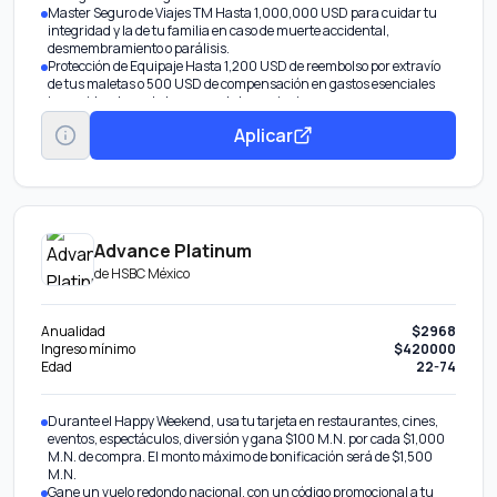
Master Seguro de Viajes TM Hasta 1,000,000 USD para cuidar tu
integridad y la de tu familia en caso de muerte accidental,
desmembramiento o parálisis.
Protección de Equipaje Hasta 1,200 USD de reembolso por extravío
de tus maletas o 500 USD de compensación en gastos esenciales
incurridos durante la espera de tu equipaje.
Garantía Extendida Hasta 1 año adicional de garantía al ofrecido por
Aplicar
el fabricante con cobertura de 5,000 USD por incidente o 10,000
USD por año para reparaciones.
Con un buen manejo, obtén beneficios extra por invitación
Disponible Banamex Convierte parte de tu línea de crédito en efectivo
con tasa preferencial. Beneficio por invitación.
Transfiere tu deuda Sin importar en qué banco está.
Aumenta tu línea de crédito Aumenta tu línea de crédito
Advance Platinum
Pagos Fijos Banamex® Parcializa tus compras o saldo.
de
HSBC México
Anualidad
$2968
Ingreso mínimo
$420000
Edad
22-74
Durante el Happy Weekend, usa tu tarjeta en restaurantes, cines,
eventos, espectáculos, diversión y gana $100 M.N. por cada $1,000
M.N. de compra. El monto máximo de bonificación será de $1,500
M.N.
Gane un vuelo redondo nacional, con un código promocional a tu