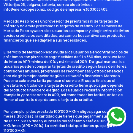
Viktorijas 25, Jelgava, Letonia
, correo electrónico:
info@mercadopeso.mx
, código de empresa:
43603085405
.
Mercado Peso no es un proveedor de préstamos ni de tarjetas de
crédito y no emite préstamos ni tarjetas de crédito. Los servicios de
Mercado Peso ayudan a los usuarios a comparar y elegir entre distintos
socios crediticios acreditados, así como a buscar diversos productos
financieros que se adapten a sus necesidades.
El servicio de Mercado Peso ayuda a los usuarios a encontrar socios de
préstamos con plazos de pago flexibles de 91 a 360 días, con una tasa
de interés APR mínima del 0% y máxima del 20%. De igual manera, los
usuarios pueden comparar tarjetas de crédito según tasas de interés,
comisiones anuales, programas de recompensas y otros beneficios
para elegir la mejor opción según su situación financiera. Mercado
Peso no cobra una tarifa por usar el servicio. El costo final que el
prestatario o titular de la tarjeta de crédito tiene que pagar depende
del producto financiero elegido. Los usuarios recibirán información
completa y precisa sobre la APR, así como todas las tarifas, antes de
firmar el contrato de préstamo o tarjeta de crédito.
Por ejemplo, pides prestado 100'000 MXN y eliges pagar cuotas en 6
meses (180 días), la cantidad que tienes que pagar mensualmente es
de 18'333,3 MXN/mes y el interés del préstamo será de 166.666,7
MXN/mes (APR = 20%). La cantidad total que tienes que pagar es
110'000 MXN.