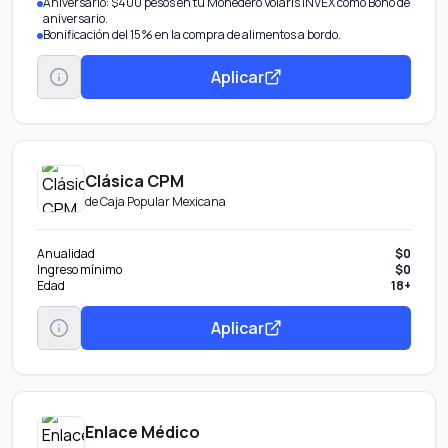
Aniversario: $400 pesos en tu Monedero Volaris INVEX como Bono de
aniversario.
Bonificación del 15% en la compra de alimentos a bordo.
Aplicar
Clásica CPM
de
Caja Popular Mexicana
Anualidad
$0
Ingreso mínimo
$0
Edad
18+
Aplicar
Enlace Médico