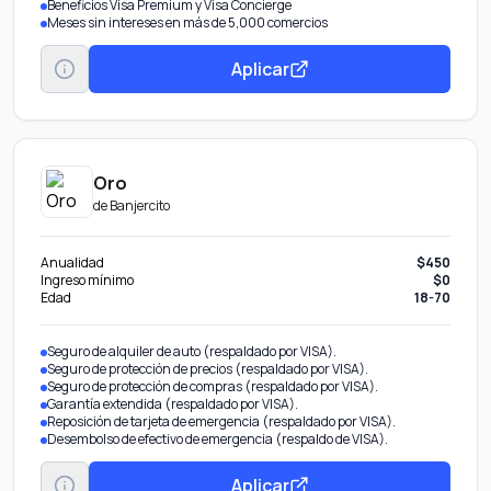
Beneficios Visa Premium y Visa Concierge
Meses sin intereses en más de 5,000 comercios
Aplicar
Oro
de
Banjercito
Anualidad
$450
Ingreso mínimo
$0
Edad
18-70
Seguro de alquiler de auto (respaldado por VISA).
Seguro de protección de precios (respaldado por VISA).
Seguro de protección de compras (respaldado por VISA).
Garantía extendida (respaldado por VISA).
Reposición de tarjeta de emergencia (respaldado por VISA).
Desembolso de efectivo de emergencia (respaldo de VISA).
Aplicar