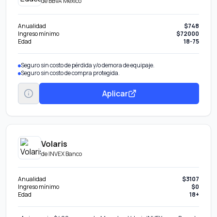
de
BBVA México
Anualidad
$748
Ingreso mínimo
$72000
Edad
18-75
Seguro sin costo de pérdida y/o demora de equipaje.
Seguro sin costo de compra protegida.
Aplicar
Volaris
de
INVEX Banco
Anualidad
$3107
Ingreso mínimo
$0
Edad
18+