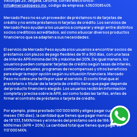
Viktorijas 25, Jelgava, Letonia
, correo electrónico:
info@mercadopeso.mx
, código de empresa:
43603085405
.
Mercado Peso no es un proveedor de préstamos ni de tarjetas de
crédito y no emite préstamos ni tarjetas de crédito. Los servicios de
Mercado Peso ayudan a los usuarios a comparar y elegir entre distintos
socios crediticios acreditados, así como a buscar diversos productos
financieros que se adapten a sus necesidades.
El servicio de Mercado Peso ayuda a los usuarios a encontrar socios de
préstamos con plazos de pago flexibles de 91 a 360 días, con una tasa
de interés APR mínima del 0% y máxima del 20%. De igual manera, los
usuarios pueden comparar tarjetas de crédito según tasas de interés,
comisiones anuales, programas de recompensas y otros beneficios
para elegir la mejor opción según su situación financiera. Mercado
Peso no cobra una tarifa por usar el servicio. El costo final que el
prestatario o titular de la tarjeta de crédito tiene que pagar depende
del producto financiero elegido. Los usuarios recibirán información
completa y precisa sobre la APR, así como todas las tarifas, antes de
firmar el contrato de préstamo o tarjeta de crédito.
Por ejemplo, pides prestado 100'000 MXN y eliges pagar cuotas en 6
meses (180 días), la cantidad que tienes que pagar mensualmente es
de 18'333,3 MXN/mes y el interés del préstamo será de 166.666,7
MXN/mes (APR = 20%). La cantidad total que tienes que pagar es
110'000 MXN.