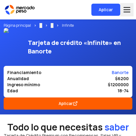
Aplicar
Página principal
...
...
Infinite
Tarjeta de crédito «Infinite» en
Banorte
Financiamiento
Banorte
Anualidad
$6200
Ingreso mínimo
$1200000
Edad
18-74
Aplicar
Todo lo que necesitas
saber
Tarjeta de Crédito Premium con Recompensas, Salas VIP y