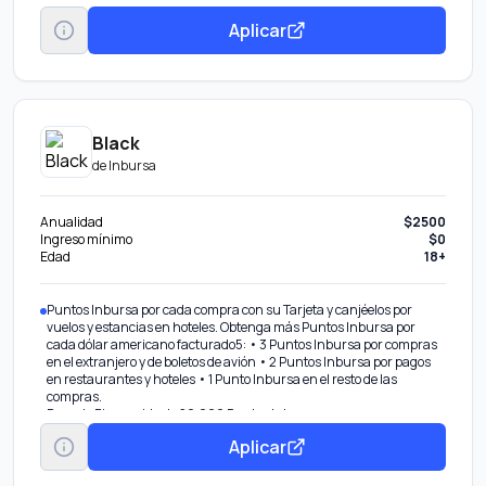
Aplicar
Black
de
Inbursa
Anualidad
$2500
Ingreso mínimo
$0
Edad
18+
Puntos Inbursa por cada compra con su Tarjeta y canjéelos por
vuelos y estancias en hoteles. Obtenga más Puntos Inbursa por
cada dólar americano facturado5: • 3 Puntos Inbursa por compras
en el extranjero y de boletos de avión • 2 Puntos Inbursa por pagos
en restaurantes y hoteles • 1 Punto Inbursa en el resto de las
compras.
Bono de Bienvenida de 20,000 Puntos Inbursa.
3 y 6 Meses sin Intereses en compras en el extranjero, boletos de
Aplicar
avión y hoteles.
Meses sin Intereses en establecimientos participantes en la
República Mexicana.