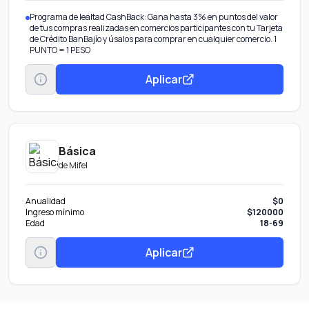
Programa de lealtad CashBack: Gana hasta 3% en puntos del valor
de tus compras realizadas en comercios participantes con tu Tarjeta
de Crédito BanBajío y úsalos para comprar en cualquier comercio. 1
PUNTO = 1 PESO
Aplicar
Básica
de
Mifel
Anualidad
$0
Ingreso mínimo
$120000
Edad
18-69
Aplicar