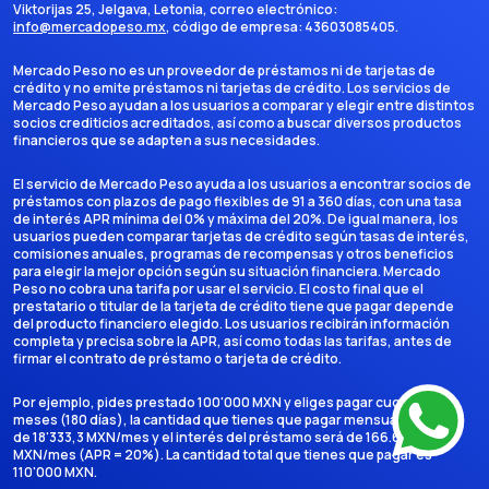
Viktorijas 25, Jelgava, Letonia
, correo electrónico:
info@mercadopeso.mx
, código de empresa:
43603085405
.
Mercado Peso no es un proveedor de préstamos ni de tarjetas de
crédito y no emite préstamos ni tarjetas de crédito. Los servicios de
Mercado Peso ayudan a los usuarios a comparar y elegir entre distintos
socios crediticios acreditados, así como a buscar diversos productos
financieros que se adapten a sus necesidades.
El servicio de Mercado Peso ayuda a los usuarios a encontrar socios de
préstamos con plazos de pago flexibles de 91 a 360 días, con una tasa
de interés APR mínima del 0% y máxima del 20%. De igual manera, los
usuarios pueden comparar tarjetas de crédito según tasas de interés,
comisiones anuales, programas de recompensas y otros beneficios
para elegir la mejor opción según su situación financiera. Mercado
Peso no cobra una tarifa por usar el servicio. El costo final que el
prestatario o titular de la tarjeta de crédito tiene que pagar depende
del producto financiero elegido. Los usuarios recibirán información
completa y precisa sobre la APR, así como todas las tarifas, antes de
firmar el contrato de préstamo o tarjeta de crédito.
Por ejemplo, pides prestado 100'000 MXN y eliges pagar cuotas en 6
meses (180 días), la cantidad que tienes que pagar mensualmente es
de 18'333,3 MXN/mes y el interés del préstamo será de 166.666,7
MXN/mes (APR = 20%). La cantidad total que tienes que pagar es
110'000 MXN.