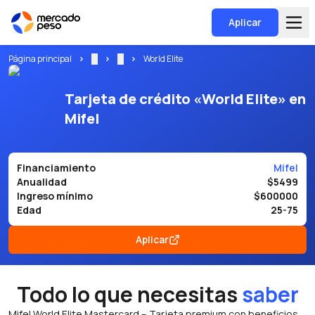
Aplicar
Página principal
...
...
World Elite
Tarjeta de crédito «World Elite» en
Mifel
Financiamiento
Mifel
Anualidad
$5499
Ingreso mínimo
$600000
Edad
25-75
Aplicar
Todo lo que necesitas
saber
Mifel World Elite Mastercard – Tarjeta premium con beneficios