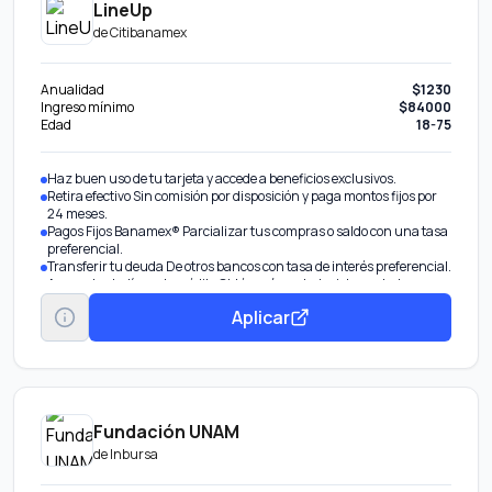
LineUp
de
Citibanamex
Anualidad
$1230
Ingreso mínimo
$84000
Edad
18-75
Haz buen uso de tu tarjeta y accede a beneficios exclusivos.
Retira efectivo Sin comisión por disposición y paga montos fijos por
24 meses.
Pagos Fijos Banamex® Parcializar tus compras o saldo con una tasa
preferencial.
Transferir tu deuda De otros bancos con tasa de interés preferencial.
Aumentar tu línea de crédito Obtén más en tu tarjeta por tu buen
historial.
Aplicar
Fundación UNAM
de
Inbursa