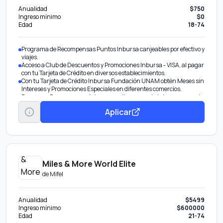
Anualidad
$750
Ingreso mínimo
$0
Edad
18-74
Programa de Recompensas Puntos Inbursa canjeables por efectivo y
viajes.
Acceso a Club de Descuentos y Promociones Inbursa - VISA, al pagar
con tu Tarjeta de Crédito en diversos establecimientos.
Con tu Tarjeta de Crédito Inbursa Fundación UNAM obtén Meses sin
Intereses y Promociones Especiales en diferentes comercios.
Programa Recompensas Inbursa, recibe un punto Inbursa por cada
dólar facturado2, los cuales puedes canjear por: Efectivo:
Aplicar
Equivalente a un peso por cada 10 puntos que podrás abonar al
saldo de tu Tarjeta de Crédito Inbursa, Aeroméxico Rewards, Vuelos,
Hospedajes.
Descuentos Especiales en miles de establecimientos comerciales al
pagar con tu Tarjeta de Crédito Inbursa Fundación UNAM en
diversas categorías como son: Restaurantes, Fitness,
Entretenimiento, Tiendas Departamentales.
Miles & More World Elite
Descuento en tiendas Sanborns.
de
Mifel
Anualidad
$5499
Ingreso mínimo
$600000
Edad
21-74