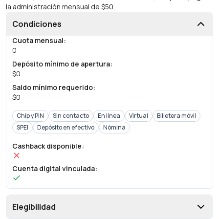
la administración mensual de $50
Condiciones
Cuota mensual
:
0
Depósito mínimo de apertura
:
$0
Saldo mínimo requerido
:
$0
Chip y PIN
Sin contacto
En línea
Virtual
Billetera móvil
SPEI
Depósito en efectivo
Nómina
Cashback disponible
:
Cuenta digital vinculada
:
Elegibilidad