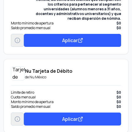
los criterios para pertenecer al segmento
universidades (alumnos menores a 31 años,
docentes y administrativos universitarios) y que
reciban dispersión de nómina.
Monto mínimo de apertura
$0
Saldo promedio mensual
$0
Aplicar
Nu Tarjeta de Débito
de
Nu México
Límite de retiro
$0
Cuota mensual
$0
Monto mínimo de apertura
$0
Saldo promedio mensual
$0
Aplicar