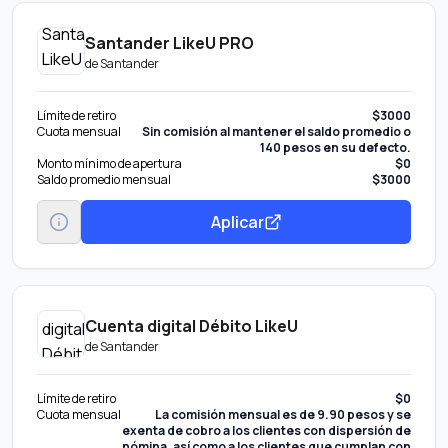
Santander LikeU PRO
de
Santander
Límite de retiro
$3000
Cuota mensual
Sin comisión al mantener el saldo promedio o
140 pesos en su defecto.
Monto mínimo de apertura
$0
Saldo promedio mensual
$3000
Aplicar
Cuenta digital Débito LikeU
de
Santander
Límite de retiro
$0
Cuota mensual
La comisión mensual es de 9.90 pesos y se
exenta de cobro a los clientes con dispersión de
nómina, así como a los clientes que cumplan con