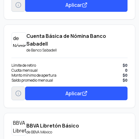
Aplicar
Cuenta Básica de Nómina Banco
Sabadell
de
Banco Sabadell
Límite de retiro
$0
Cuota mensual
0
Monto mínimo de apertura
$0
Saldo promedio mensual
$0
Aplicar
BBVA Libretón Básico
de
BBVA México