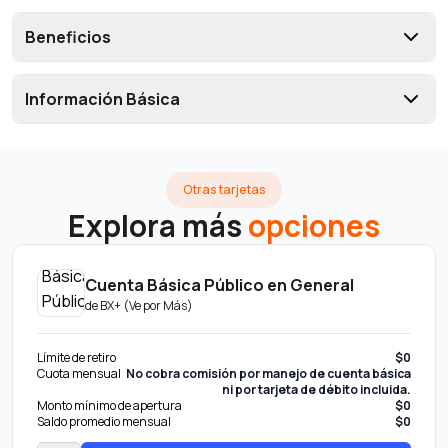
Beneficios
Información Básica
Otras tarjetas
Explora más
opciones
Cuenta Básica Público en General
de
BX+ (Ve por Más)
Límite de retiro
$0
Cuota mensual
No cobra comisión por manejo de cuenta básica
ni por tarjeta de débito incluida.
Monto mínimo de apertura
$0
Saldo promedio mensual
$0