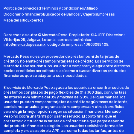
Política de privacidad
Términos y condiciones
Afiliado
Diccionario financiero
Buscador de Bancos y Cajeros
Empresas
Mapa del sitio
Expertos
Derechos de autor ©
Mercado Peso
. Propietario:
SIA JEFF
. Dirección:
Viktorijas 25, Jelgava, Letonia
, correo electrónico:
info@mercadopeso.mx
, código de empresa:
43603085405
.
Mercado Peso no es un proveedor de préstamos ni de tarjetas de
crédito y no emite préstamos ni tarjetas de crédito. Los servicios de
Mercado Peso ayudan a los usuarios a comparar y elegir entre distintos
socios crediticios acreditados, así como a buscar diversos productos
financieros que se adapten a sus necesidades.
El servicio de Mercado Peso ayuda a los usuarios a encontrar socios de
préstamos con plazos de pago flexibles de 91 a 360 días, con una tasa
de interés APR mínima del 0% y máxima del 20%. De igual manera, los
usuarios pueden comparar tarjetas de crédito según tasas de interés,
comisiones anuales, programas de recompensas y otros beneficios
para elegir la mejor opción según su situación financiera. Mercado
Peso no cobra una tarifa por usar el servicio. El costo final que el
prestatario o titular de la tarjeta de crédito tiene que pagar depende
del producto financiero elegido. Los usuarios recibirán información
completa y precisa sobre la APR, así como todas las tarifas, antes de