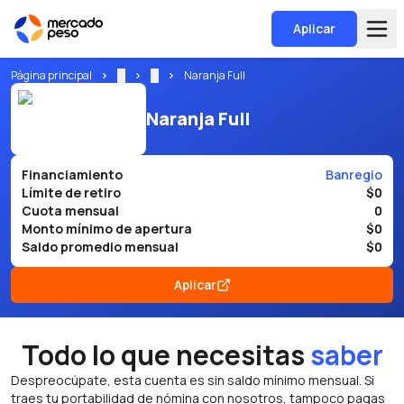
Aplicar
Página principal
...
...
Naranja Full
Naranja Full
Financiamiento
Banregio
Límite de retiro
$0
Cuota mensual
0
Monto mínimo de apertura
$0
Saldo promedio mensual
$0
Aplicar
Todo lo que necesitas
saber
Despreocúpate, esta cuenta es sin saldo mínimo mensual. Si
traes tu portabilidad de nómina con nosotros, tampoco pagas