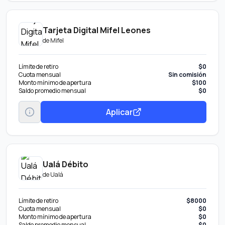
Tarjeta Digital Mifel Leones
de
Mifel
Límite de retiro
$0
Cuota mensual
Sin comisión
Monto mínimo de apertura
$100
Saldo promedio mensual
$0
Aplicar
Ualá Débito
de
Ualá
Límite de retiro
$8000
Cuota mensual
$0
Monto mínimo de apertura
$0
Saldo promedio mensual
$0