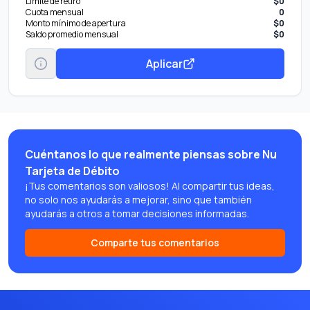
Límite de retiro
$0
Cuota mensual
0
Monto mínimo de apertura
$0
Saldo promedio mensual
$0
Aplicar
Cuéntanos lo que realmente piensas sobre Nu
Tarjeta de Débito
¡Tus comentarios son valiosos! Al compartir tus ideas,
no solo nos ayudarás a mejorar, sino que también
ayudarás a otros a tomar decisiones informadas.
Comparte tus comentarios