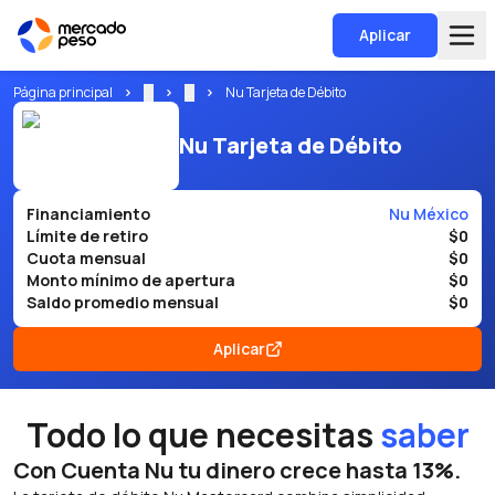
Aplicar
Página principal
...
...
Nu Tarjeta de Débito
Nu Tarjeta de Débito
Financiamiento
Nu México
Límite de retiro
$0
Cuota mensual
$0
Monto mínimo de apertura
$0
Saldo promedio mensual
$0
Aplicar
Todo lo que necesitas
saber
Con Cuenta Nu tu dinero crece hasta 13%.