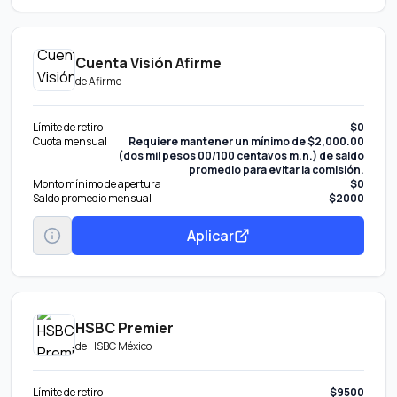
Cuenta Visión Afirme
de
Afirme
Límite de retiro
$0
Cuota mensual
Requiere mantener un mínimo de $2,000.00
(dos mil pesos 00/100 centavos m.n.) de saldo
promedio para evitar la comisión.
Monto mínimo de apertura
$0
Saldo promedio mensual
$2000
Aplicar
HSBC Premier
de
HSBC México
Límite de retiro
$9500