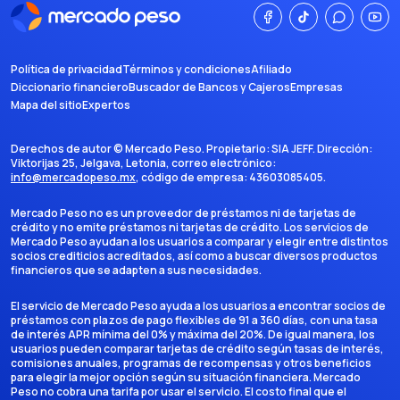
Política de privacidad
Términos y condiciones
Afiliado
Diccionario financiero
Buscador de Bancos y Cajeros
Empresas
Mapa del sitio
Expertos
Derechos de autor ©
Mercado Peso
. Propietario:
SIA JEFF
. Dirección:
Viktorijas 25, Jelgava, Letonia
, correo electrónico:
info@mercadopeso.mx
, código de empresa:
43603085405
.
Mercado Peso no es un proveedor de préstamos ni de tarjetas de
crédito y no emite préstamos ni tarjetas de crédito. Los servicios de
Mercado Peso ayudan a los usuarios a comparar y elegir entre distintos
socios crediticios acreditados, así como a buscar diversos productos
financieros que se adapten a sus necesidades.
El servicio de Mercado Peso ayuda a los usuarios a encontrar socios de
préstamos con plazos de pago flexibles de 91 a 360 días, con una tasa
de interés APR mínima del 0% y máxima del 20%. De igual manera, los
usuarios pueden comparar tarjetas de crédito según tasas de interés,
comisiones anuales, programas de recompensas y otros beneficios
para elegir la mejor opción según su situación financiera. Mercado
Peso no cobra una tarifa por usar el servicio. El costo final que el