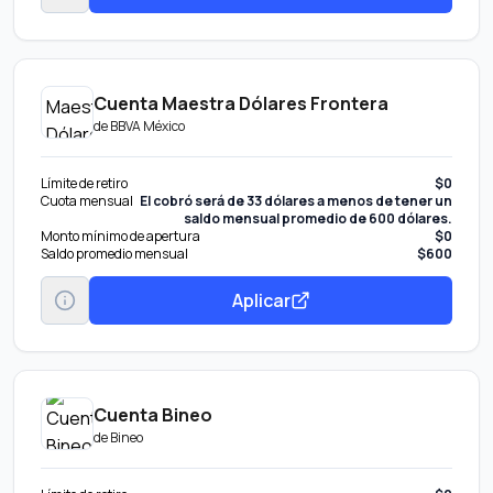
Cuenta Maestra Dólares Frontera
de
BBVA México
Límite de retiro
$0
Cuota mensual
El cobró será de 33 dólares a menos de tener un
saldo mensual promedio de 600 dólares.
Monto mínimo de apertura
$0
Saldo promedio mensual
$600
Aplicar
Cuenta Bineo
de
Bineo