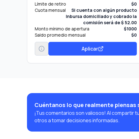
Límite de retiro
$0
Cuota mensual
Si cuenta con algún producto
Inbursa domiciliado y cobrado la
comisión será de $ 52.00
Monto mínimo de apertura
$1000
Saldo promedio mensual
$0
Aplicar
Cuéntanos lo que realmente piensas 
¡Tus comentarios son valiosos! Al compartir t
otros a tomar decisiones informadas.