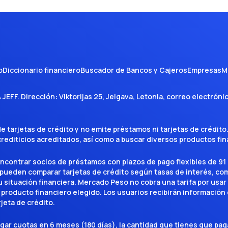
o
Diccionario financiero
Buscador de Bancos y Cajeros
Empresas
M
A JEFF
. Dirección:
Viktorijas 25, Jelgava, Letonia
, correo electróni
tarjetas de crédito y no emite préstamos ni tarjetas de crédito
 crediticios acreditados, así como a buscar diversos productos f
encontrar socios de préstamos con plazos de pago flexibles de 91 
 pueden comparar tarjetas de crédito según tasas de interés, c
situación financiera. Mercado Peso no cobra una tarifa por usar el 
 producto financiero elegido. Los usuarios recibirán información 
rjeta de crédito.
agar cuotas en 6 meses (180 días), la cantidad que tienes que p