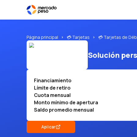
Página principal
💳 Tarjetas
💳 Tarjetas de Déb
Solución per
Financiamiento
Límite de retiro
Cuota mensual
Monto mínimo de apertura
Saldo promedio mensual
Aplicar