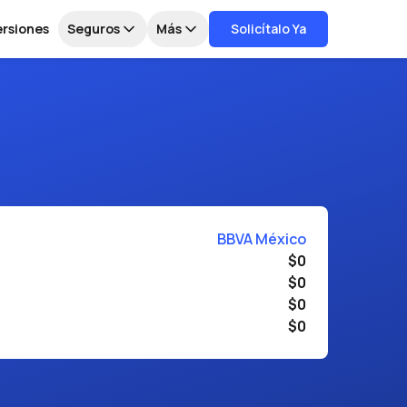
ersiones
Seguros
Más
Solicítalo Ya
BBVA México
$0
$0
$0
$0