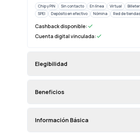
Chip y PIN
Sin contacto
En línea
Virtual
Billete
SPEI
Depósito en efectivo
Nómina
Red de tienda
Cashback disponible
:
Cuenta digital vinculada
:
Elegibilidad
Beneficios
Información Básica