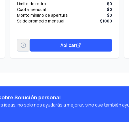
Límite de retiro
$0
Cuota mensual
$0
Monto mínimo de apertura
$0
Saldo promedio mensual
$1000
Aplicar
sobre Solución personal
us ideas, no solo nos ayudarás a mejorar, sino que también ay