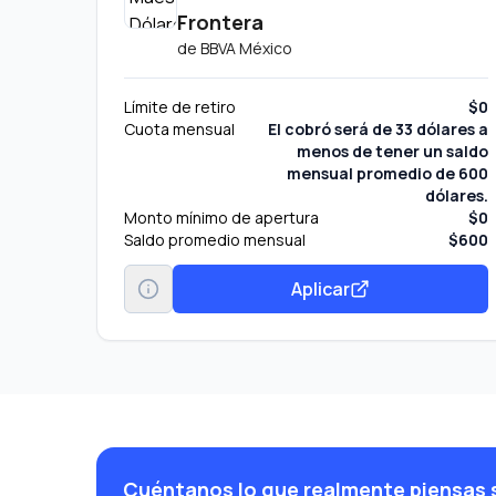
Frontera
de
BBVA México
Límite de retiro
$0
Cuota mensual
El cobró será de 33 dólares a
menos de tener un saldo
mensual promedio de 600
dólares.
Monto mínimo de apertura
$0
Saldo promedio mensual
$600
Aplicar
Cuéntanos lo que realmente piensas 