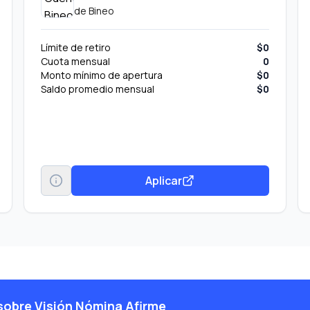
de
Bineo
Límite de retiro
$0
Cuota mensual
0
Monto mínimo de apertura
$0
Saldo promedio mensual
$0
Aplicar
sobre Visión Nómina Afirme