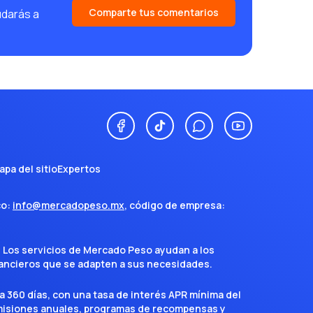
Comparte tus comentarios
udarás a
apa del sitio
Expertos
co:
info@mercadopeso.mx
, código de empresa:
. Los servicios de Mercado Peso ayudan a los
inancieros que se adapten a sus necesidades.
a 360 días, con una tasa de interés APR mínima del
omisiones anuales, programas de recompensas y