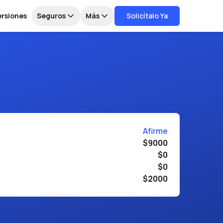
ersiones
Seguros
Más
Solicítalo Ya
Afirme
$9000
$0
$0
$2000