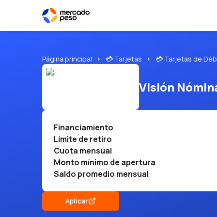
Página principal
💳 Tarjetas
💳 Tarjetas de Déb
Visión Nómin
Financiamiento
Límite de retiro
Cuota mensual
Monto mínimo de apertura
Saldo promedio mensual
Aplicar