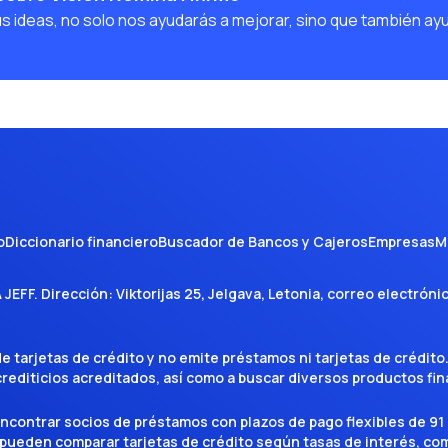
us ideas, no solo nos ayudarás a mejorar, sino que también ay
o
Diccionario financiero
Buscador de Bancos y Cajeros
Empresas
M
A JEFF
. Dirección:
Viktorijas 25, Jelgava, Letonia
, correo electróni
tarjetas de crédito y no emite préstamos ni tarjetas de crédito
 crediticios acreditados, así como a buscar diversos productos f
encontrar socios de préstamos con plazos de pago flexibles de 91 
 pueden comparar tarjetas de crédito según tasas de interés, c