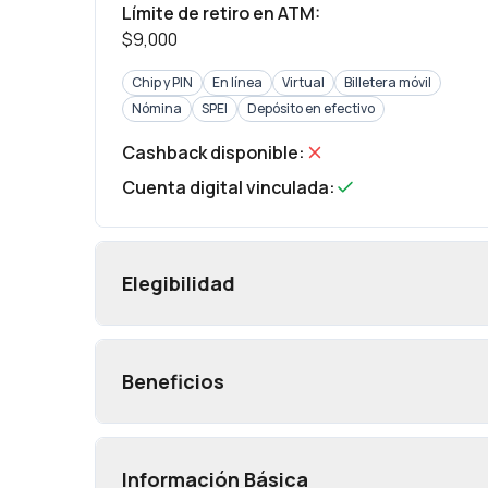
Límite de retiro en ATM
:
$9,000
Chip y PIN
En línea
Virtual
Billetera móvil
Nómina
SPEI
Depósito en efectivo
Cashback disponible
:
Cuenta digital vinculada
:
Elegibilidad
Beneficios
Información Básica