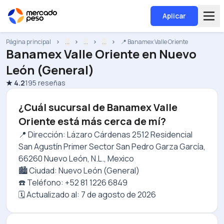
Aplicar
Página principal
...
...
...
📍 Banamex Valle Oriente
Banamex Valle Oriente
en
Nuevo
León (General)
★
4.2
195
reseñas
¿Cuál sucursal de Banamex Valle
Oriente está más cerca de mí?
📍 Dirección: Lázaro Cárdenas 2512 Residencial
San Agustín Primer Sector San Pedro Garza García,
66260 Nuevo León, N.L., Mexico
🏙️ Ciudad: Nuevo León (General)
☎️ Teléfono: +52 81 1226 6849
🗓️ Actualizado al:
7 de agosto de 2026