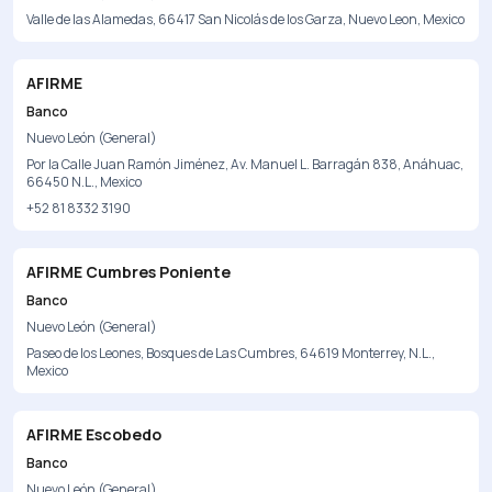
Valle de las Alamedas, 66417 San Nicolás de los Garza, Nuevo Leon, Mexico
AFIRME
Banco
Nuevo León (General)
Por la Calle Juan Ramón Jiménez, Av. Manuel L. Barragán 838, Anáhuac,
66450 N.L., Mexico
+52 81 8332 3190
AFIRME Cumbres Poniente
Banco
Nuevo León (General)
Paseo de los Leones, Bosques de Las Cumbres, 64619 Monterrey, N.L.,
Mexico
AFIRME Escobedo
Banco
Nuevo León (General)