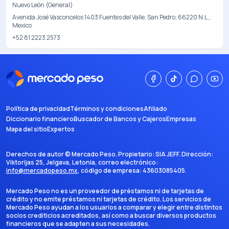
Nuevo León (General)
Avenida José Vasconcelos 1403 Fuentes del Valle, San Pedro, 66220 N.L.,
Mexico
+52 81 2223 2573
Política de privacidad
Términos y condiciones
Afiliado
Diccionario financiero
Buscador de Bancos y Cajeros
Empresas
Mapa del sitio
Expertos
Derechos de autor ©
Mercado Peso
. Propietario:
SIA JEFF
. Dirección:
Viktorijas 25, Jelgava, Letonia
, correo electrónico:
info@mercadopeso.mx
, código de empresa:
43603085405
.
Mercado Peso no es un proveedor de préstamos ni de tarjetas de
crédito y no emite préstamos ni tarjetas de crédito. Los servicios de
Mercado Peso ayudan a los usuarios a comparar y elegir entre distintos
socios crediticios acreditados, así como a buscar diversos productos
financieros que se adapten a sus necesidades.