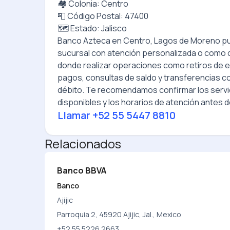
🏘️ Colonia: Centro
📮 Código Postal: 47400
🗺️ Estado: Jalisco
Banco Azteca
en
Centro, Lagos de Moreno
pu
sucursal con atención personalizada o como 
donde realizar operaciones como retiros de e
pagos, consultas de saldo y transferencias con
débito. Te recomendamos confirmar los servi
disponibles y los horarios de atención antes de
Llamar
+52 55 5447 8810
Relacionados
Banco BBVA
Banco
Ajijic
Parroquia 2, 45920 Ajijic, Jal., Mexico
+52 55 5226 2663