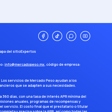
apa del sitio
Expertos
co:
info@mercadopeso.mx
, código de empresa:
. Los servicios de Mercado Peso ayudan a los
inancieros que se adapten a sus necesidades.
a 360 días, con una tasa de interés APR mínima del
omisiones anuales, programas de recompensas y
servicio. El costo final que el prestatario o titular
completa y precisa sobre la APR, así como todas las