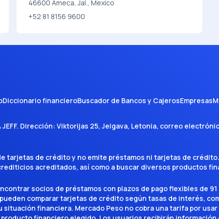
46600 Ameca, Jal., Mexico
+52 81 8156 9600
o
Diccionario financiero
Buscador de Bancos y Cajeros
Empresas
M
A JEFF
. Dirección:
Viktorijas 25, Jelgava, Letonia
, correo electróni
tarjetas de crédito y no emite préstamos ni tarjetas de crédito
 crediticios acreditados, así como a buscar diversos productos f
encontrar socios de préstamos con plazos de pago flexibles de 91 
 pueden comparar tarjetas de crédito según tasas de interés, c
situación financiera. Mercado Peso no cobra una tarifa por usar el 
 producto financiero elegido. Los usuarios recibirán información 