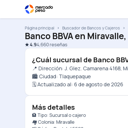
Página principal
Buscador de Bancos y Cajeros
Banco BBVA
en
Miravalle
★
4.9
4,660
reseñas
¿Cuál sucursal de Banco BB
📍 Dirección: J. Glez. Camarena 4168, M
🏙️ Ciudad: Tlaquepaque
🗓️ Actualizado al:
6 de agosto de 2026
Más detalles
🏦 Tipo: Sucursal o cajero
🏘️ Colonia: Miravalle