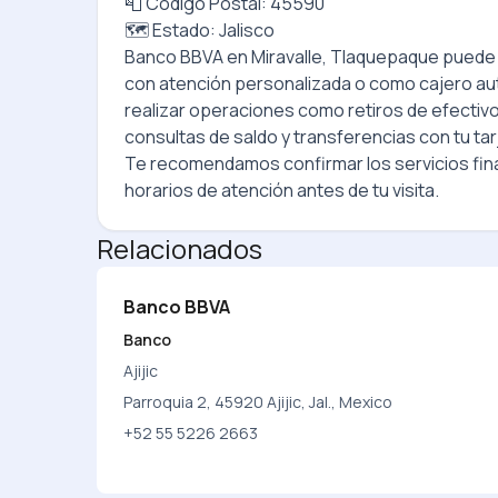
📮 Código Postal: 45590
🗺️ Estado: Jalisco
Banco BBVA
en
Miravalle, Tlaquepaque
puede 
con atención personalizada o como cajero a
realizar operaciones como retiros de efectiv
consultas de saldo y transferencias con tu tar
Te recomendamos confirmar los servicios fina
horarios de atención antes de tu visita.
Relacionados
Banco BBVA
Banco
Ajijic
Parroquia 2, 45920 Ajijic, Jal., Mexico
+52 55 5226 2663