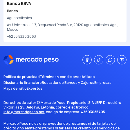
Banco BBVA
Banco
Aguascalientes
Av. Universidad 117, Bosques del Prado Sur, 20120 Aguascalientes, Ags.,
Mexico
+52 55 5226 2663
Política de privacidad
Términos y condiciones
Afiliado
Diccionario financiero
Buscador de Bancos y Cajeros
Empresas
Mapa del sitio
Expertos
Derechos de autor ©
Mercado Peso
. Propietario:
SIA JEFF
. Dirección:
Viktorijas 25, Jelgava, Letonia
, correo electrónico:
info@mercadopeso.mx
, código de empresa:
43603085405
.
Mercado Peso no es un proveedor de préstamos ni de tarjetas de
crédito y no emite préstamos ni tarjetas de crédito. Los servicios de