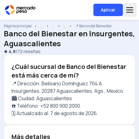
Aplicar
Página principal
...
...
...
📍 Banco del Bienestar
Banco del Bienestar
en
Insurgentes,
Aguascalientes
★
4.9
172
reseñas
¿Cuál sucursal de Banco del Bienestar
está más cerca de mí?
📍 Dirección: Belisario Domínguez 704 A,
Insurgentes, 20287 Aguascalientes, Ags., Mexico
🏙️ Ciudad: Aguascalientes
☎️ Teléfono: +52 800 900 2000
🗓️ Actualizado al:
7 de agosto de 2026
Más detalles