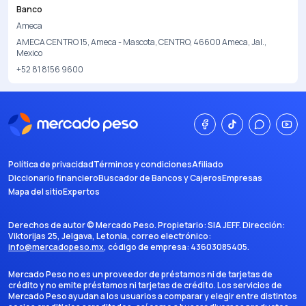
Banco
Ameca
AMECA CENTRO 15, Ameca - Mascota, CENTRO, 46600 Ameca, Jal.,
Mexico
+52 81 8156 9600
Política de privacidad
Términos y condiciones
Afiliado
Diccionario financiero
Buscador de Bancos y Cajeros
Empresas
Mapa del sitio
Expertos
Derechos de autor ©
Mercado Peso
. Propietario:
SIA JEFF
. Dirección:
Viktorijas 25, Jelgava, Letonia
, correo electrónico:
info@mercadopeso.mx
, código de empresa:
43603085405
.
Mercado Peso no es un proveedor de préstamos ni de tarjetas de
crédito y no emite préstamos ni tarjetas de crédito. Los servicios de
Mercado Peso ayudan a los usuarios a comparar y elegir entre distintos