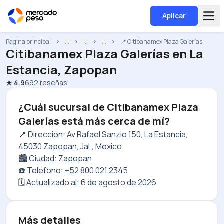
Aplicar
Página principal
...
...
...
📍 Citibanamex Plaza Galerías
Citibanamex Plaza Galerías
en
La
Estancia, Zapopan
★
4.9
692
reseñas
¿Cuál sucursal de Citibanamex Plaza
Galerías está más cerca de mí?
📍 Dirección: Av Rafael Sanzio 150, La Estancia,
45030 Zapopan, Jal., Mexico
🏙️ Ciudad: Zapopan
☎️ Teléfono: +52 800 021 2345
🗓️ Actualizado al:
6 de agosto de 2026
Más detalles