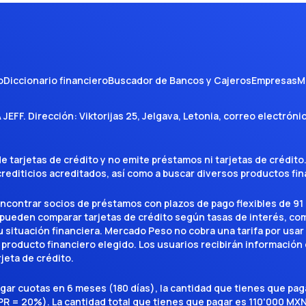
o
Diccionario financiero
Buscador de Bancos y Cajeros
Empresas
M
A JEFF
. Dirección:
Viktorijas 25, Jelgava, Letonia
, correo electróni
tarjetas de crédito y no emite préstamos ni tarjetas de crédito
 crediticios acreditados, así como a buscar diversos productos f
encontrar socios de préstamos con plazos de pago flexibles de 91 
 pueden comparar tarjetas de crédito según tasas de interés, c
situación financiera. Mercado Peso no cobra una tarifa por usar el 
 producto financiero elegido. Los usuarios recibirán información 
rjeta de crédito.
agar cuotas en 6 meses (180 días), la cantidad que tienes que p
R = 20%). La cantidad total que tienes que pagar es 110'000 MXN