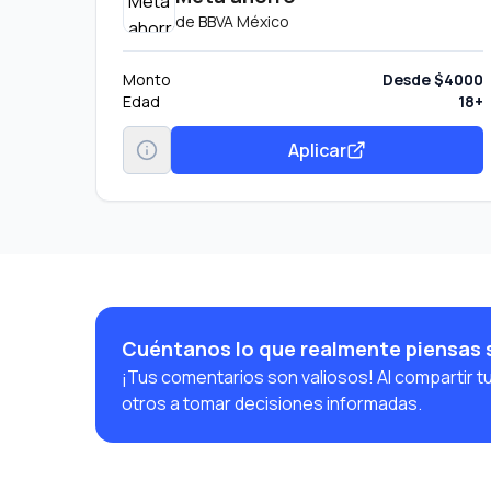
de
BBVA México
Monto
Desde $4000
Edad
18+
Aplicar
Cuéntanos lo que realmente piensas
¡Tus comentarios son valiosos! Al compartir t
otros a tomar decisiones informadas.