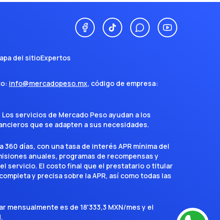
apa del sitio
Expertos
co:
info@mercadopeso.mx
, código de empresa:
. Los servicios de Mercado Peso ayudan a los
inancieros que se adapten a sus necesidades.
a 360 días, con una tasa de interés APR mínima del
omisiones anuales, programas de recompensas y
servicio. El costo final que el prestatario o titular
completa y precisa sobre la APR, así como todas las
agar mensualmente es de 18'333,3 MXN/mes y el
.