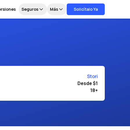
ersiones
Seguros
Más
Solicítalo Ya
Stori
Desde $1
18+