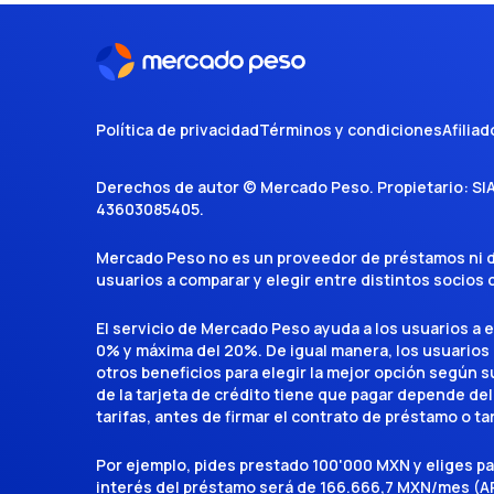
Política de privacidad
Términos y condiciones
Afiliad
Derechos de autor ©
Mercado Peso
. Propietario:
SI
43603085405
.
Mercado Peso no es un proveedor de préstamos ni de 
usuarios a comparar y elegir entre distintos socios
El servicio de Mercado Peso ayuda a los usuarios a 
0% y máxima del 20%. De igual manera, los usuarios
otros beneficios para elegir la mejor opción según su 
de la tarjeta de crédito tiene que pagar depende del
tarifas, antes de firmar el contrato de préstamo o ta
Por ejemplo, pides prestado 100'000 MXN y eliges p
interés del préstamo será de 166.666,7 MXN/mes (AP