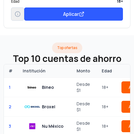
Edad
18+
Aplicar
Top ofertas
Top 10 cuentas de ahorro
#
Institución
Monto
Edad
Desde
1
Bineo
18+
Ap
$1
Desde
2
Broxel
18+
Ap
$1
Desde
3
Nu México
18+
Ap
$1