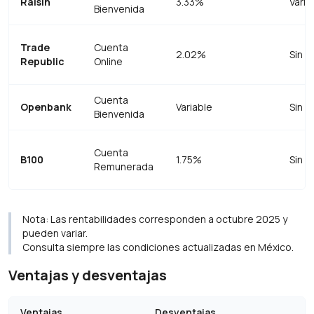
Raisin
3.33%
Varia
Bienvenida
Trade
Cuenta
2.02%
Sin lí
Republic
Online
Cuenta
Openbank
Variable
Sin m
Bienvenida
Cuenta
B100
1.75%
Sin m
Remunerada
Nota: Las rentabilidades corresponden a octubre 2025 y
pueden variar.
Consulta siempre las condiciones actualizadas en México.
Ventajas y desventajas
Ventajas
Desventajas