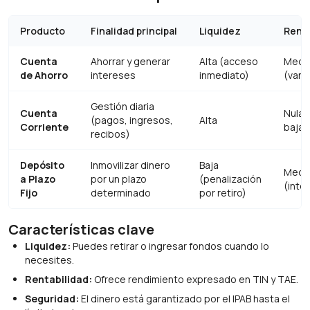
Producto
Finalidad principal
Liquidez
Renta
Cuenta
Ahorrar y generar
Alta (acceso
Media
de Ahorro
intereses
inmediato)
(varia
Gestión diaria
Cuenta
Nula 
(pagos, ingresos,
Alta
Corriente
baja
recibos)
Depósito
Inmovilizar dinero
Baja
Media
a Plazo
por un plazo
(penalización
(inter
Fijo
determinado
por retiro)
Características clave
Liquidez:
Puedes retirar o ingresar fondos cuando lo
necesites.
Rentabilidad:
Ofrece rendimiento expresado en TIN y TAE.
Seguridad:
El dinero está garantizado por el IPAB hasta el