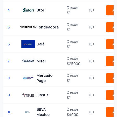
Desde
4
Stori
18+
Ap
$1
Desde
5
Fondeadora
18+
Ap
$1
Desde
6
Ualá
18+
Ap
$1
Desde
7
Mifel
18+
Ap
$25000
Mercado
Desde
8
18+
Ap
Pago
$1
Desde
9
Finsus
18+
Ap
$1
BBVA
Desde
10
18+
Ap
México
$4000