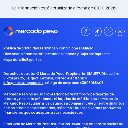
La información está actualizada a fecha de
08.08.2026
Política de privacidad
Términos y condiciones
Afiliado
Diccionario financiero
Buscador de Bancos y Cajeros
Empresas
Mapa del sitio
Expertos
Derechos de autor ©
Mercado Peso
. Propietario:
SIA JEFF
. Dirección:
Viktorijas 25, Jelgava, Letonia
, correo electrónico:
info@mercadopeso.mx
, código de empresa:
43603085405
.
Mercado Peso no es un proveedor de préstamos ni de tarjetas de
crédito y no emite préstamos ni tarjetas de crédito. Los servicios de
Mercado Peso ayudan a los usuarios a comparar y elegir entre distintos
socios crediticios acreditados, así como a buscar diversos productos
financieros que se adapten a sus necesidades.
El servicio de Mercado Peso ayuda a los usuarios a encontrar socios de