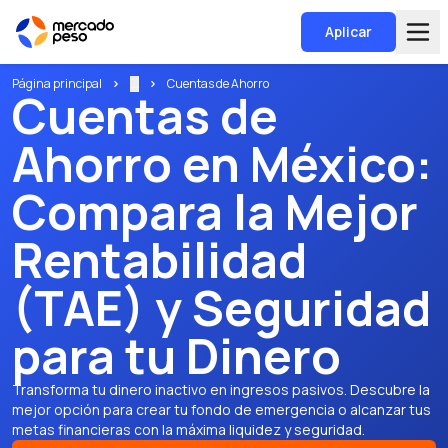
Aplicar
Página principal
...
Cuentas de Ahorro
Cuentas de
Ahorro en México:
Compara la Mejor
Rentabilidad
(TAE) y Seguridad
para tu Dinero
Transforma tu dinero inactivo en ingresos pasivos. Descubre la
mejor opción para crear tu fondo de emergencia o alcanzar tus
metas financieras con la máxima liquidez y seguridad.