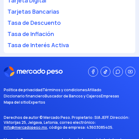
Tarjeta Digital
Tarjetas Bancarias
Tasa de Descuento
Tasa de Inflación
Tasa de Interés Activa
Política de privacidad
Términos y condiciones
Afiliado
Diccionario financiero
Buscador de Bancos y Cajeros
Empresas
Mapa del sitio
Expertos
Derechos de autor ©
Mercado Peso
. Propietario:
SIA JEFF
. Dirección:
Viktorijas 25, Jelgava, Letonia
, correo electrónico:
info@mercadopeso.mx
, código de empresa:
43603085405
.