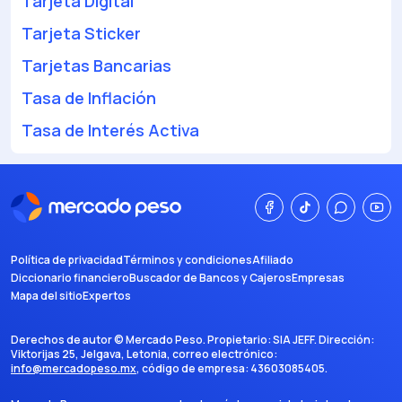
Tarjeta Digital
Tarjeta Sticker
Tarjetas Bancarias
Tasa de Inflación
Tasa de Interés Activa
Política de privacidad
Términos y condiciones
Afiliado
Diccionario financiero
Buscador de Bancos y Cajeros
Empresas
Mapa del sitio
Expertos
Derechos de autor ©
Mercado Peso
. Propietario:
SIA JEFF
. Dirección:
Viktorijas 25, Jelgava, Letonia
, correo electrónico:
info@mercadopeso.mx
, código de empresa:
43603085405
.