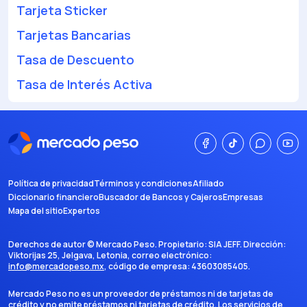
Tarjeta Sticker
Tarjetas Bancarias
Tasa de Descuento
Tasa de Interés Activa
Política de privacidad
Términos y condiciones
Afiliado
Diccionario financiero
Buscador de Bancos y Cajeros
Empresas
Mapa del sitio
Expertos
Derechos de autor ©
Mercado Peso
. Propietario:
SIA JEFF
. Dirección:
Viktorijas 25, Jelgava, Letonia
, correo electrónico:
info@mercadopeso.mx
, código de empresa:
43603085405
.
Mercado Peso no es un proveedor de préstamos ni de tarjetas de
crédito y no emite préstamos ni tarjetas de crédito. Los servicios de