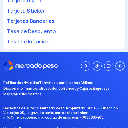
Tarjeta Digital
Tarjeta Sticker
Tarjetas Bancarias
Tasa de Descuento
Tasa de Inflación
Política de privacidad
Términos y condiciones
Afiliado
Diccionario financiero
Buscador de Bancos y Cajeros
Empresas
Mapa del sitio
Expertos
Derechos de autor ©
Mercado Peso
. Propietario:
SIA JEFF
. Dirección:
Viktorijas 25, Jelgava, Letonia
, correo electrónico:
info@mercadopeso.mx
, código de empresa:
43603085405
.