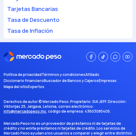
Tarjetas Bancarias
Tasa de Descuento
Tasa de Inflación
Política de privacidad
Términos y condiciones
Afiliado
Diccionario financiero
Buscador de Bancos y Cajeros
Empresas
Mapa del sitio
Expertos
Derechos de autor ©
Mercado Peso
. Propietario:
SIA JEFF
. Dirección:
Viktorijas 25, Jelgava, Letonia
, correo electrónico:
info@mercadopeso.mx
, código de empresa:
43603085405
.
Mercado Peso no es un proveedor de préstamos ni de tarjetas de
crédito y no emite préstamos ni tarjetas de crédito. Los servicios de
Mercado Peso ayudan a los usuarios a comparar y elegir entre distintos