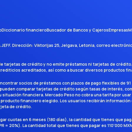
o
Diccionario financiero
Buscador de Bancos y Cajeros
Empresas
M
A JEFF
. Dirección:
Viktorijas 25, Jelgava, Letonia
, correo electróni
tarjetas de crédito y no emite préstamos ni tarjetas de crédito
 crediticios acreditados, así como a buscar diversos productos f
encontrar socios de préstamos con plazos de pago flexibles de 91 
 pueden comparar tarjetas de crédito según tasas de interés, c
situación financiera. Mercado Peso no cobra una tarifa por usar el 
 producto financiero elegido. Los usuarios recibirán información 
rjeta de crédito.
agar cuotas en 6 meses (180 días), la cantidad que tienes que p
R = 20%). La cantidad total que tienes que pagar es 110'000 MXN