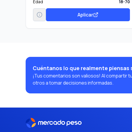
Edad
18-70
Aplicar
Cuéntanos lo que realmente piensas
¡Tus comentarios son valiosos! Al compartir t
otros a tomar decisiones informadas.