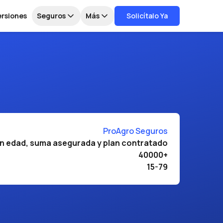
ersiones
Seguros
Más
Solicítalo Ya
ProAgro Seguros
ún edad, suma asegurada y plan contratado
40000+
15-79