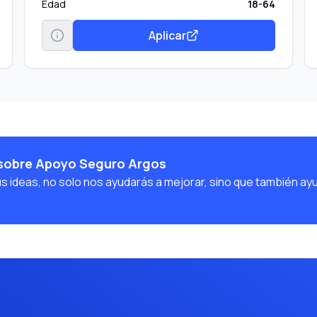
Edad
18-64
Aplicar
 sobre Apoyo Seguro Argos
us ideas, no solo nos ayudarás a mejorar, sino que también ay