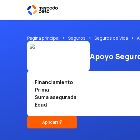
Página principal
Seguros
Seguros de Vida
A
Apoyo Segur
Financiamiento
Prima
Suma asegurada
Edad
Aplicar