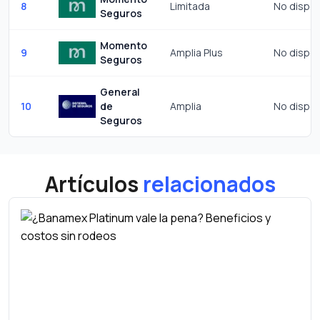
8
Limitada
No dispon
Seguros
Momento
9
Amplia Plus
No dispon
Seguros
General
10
de
Amplia
No dispon
Seguros
Artículos
relacionados