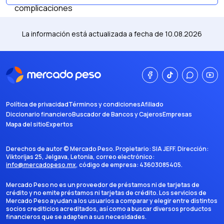
La información está actualizada a fecha de
10.08.2026
Política de privacidad
Términos y condiciones
Afiliado
Diccionario financiero
Buscador de Bancos y Cajeros
Empresas
Mapa del sitio
Expertos
Derechos de autor ©
Mercado Peso
. Propietario:
SIA JEFF
. Dirección:
Viktorijas 25, Jelgava, Letonia
, correo electrónico:
info@mercadopeso.mx
, código de empresa:
43603085405
.
Mercado Peso no es un proveedor de préstamos ni de tarjetas de
crédito y no emite préstamos ni tarjetas de crédito. Los servicios de
Mercado Peso ayudan a los usuarios a comparar y elegir entre distintos
socios crediticios acreditados, así como a buscar diversos productos
financieros que se adapten a sus necesidades.