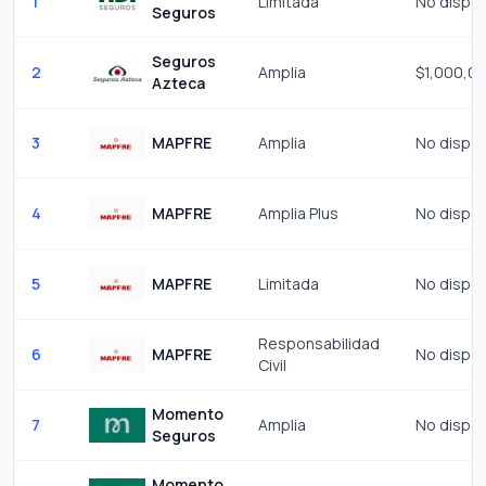
1
Limitada
No dispon
Seguros
Seguros
2
Amplia
$1,000,0
Azteca
3
MAPFRE
Amplia
No dispon
4
MAPFRE
Amplia Plus
No dispon
5
MAPFRE
Limitada
No dispon
Responsabilidad
6
MAPFRE
No dispon
Civil
Momento
7
Amplia
No dispon
Seguros
Momento