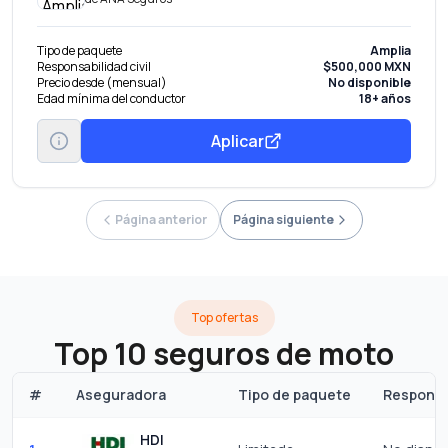
Tipo de paquete
Amplia
Responsabilidad civil
$500,000 MXN
Precio desde (mensual)
No disponible
Edad mínima del conductor
18+ años
Aplicar
Página anterior
Página siguiente
Top ofertas
Top 10 seguros de moto
#
Aseguradora
Tipo de paquete
Responsab
HDI