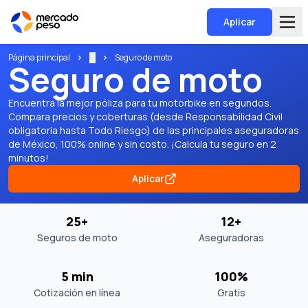
Aplicar
Página principal
...
Seguro de moto
Seguro de moto
Encuentra la mejor póliza para tu motorbike en segundos.
Compara precios y coberturas (desde Responsabilidad Civil
obligatoria hasta Todo Riesgo) de las principales aseguradoras
de México, 100% online y sin costo. ¡Calcula tu seguro en 2
minutos!
Aplicar
25+
12+
Seguros de moto
Aseguradoras
5 min
100%
Cotización en línea
Gratis