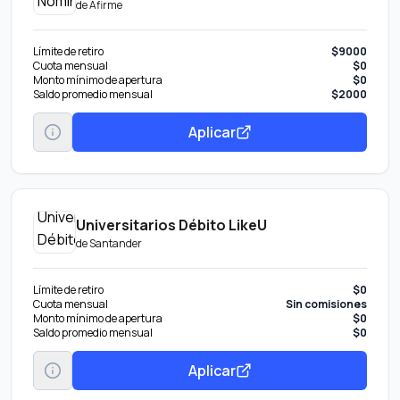
de
Afirme
Límite de retiro
$9000
Cuota mensual
$0
Monto mínimo de apertura
$0
Saldo promedio mensual
$2000
Aplicar
Universitarios Débito LikeU
de
Santander
Límite de retiro
$0
Cuota mensual
Sin comisiones
Monto mínimo de apertura
$0
Saldo promedio mensual
$0
Aplicar