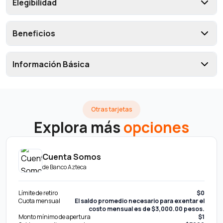
Elegibilidad
Beneficios
Información Básica
Otras tarjetas
Explora más
opciones
Cuenta Somos
de
Banco Azteca
Límite de retiro
$0
Cuota mensual
El saldo promedio necesario para exentar el
costo mensual es de $3,000.00 pesos.
Monto mínimo de apertura
$1