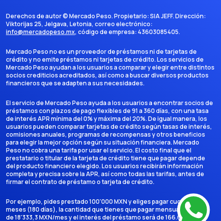
Derechos de autor ©
Mercado Peso
. Propietario:
SIA JEFF
. Dirección:
Viktorijas 25, Jelgava, Letonia
, correo electrónico:
info@mercadopeso.mx
, código de empresa:
43603085405
.
Mercado Peso no es un proveedor de préstamos ni de tarjetas de
crédito y no emite préstamos ni tarjetas de crédito. Los servicios de
Mercado Peso ayudan a los usuarios a comparar y elegir entre distintos
socios crediticios acreditados, así como a buscar diversos productos
financieros que se adapten a sus necesidades.
El servicio de Mercado Peso ayuda a los usuarios a encontrar socios de
préstamos con plazos de pago flexibles de 91 a 360 días, con una tasa
de interés APR mínima del 0% y máxima del 20%. De igual manera, los
usuarios pueden comparar tarjetas de crédito según tasas de interés,
comisiones anuales, programas de recompensas y otros beneficios
para elegir la mejor opción según su situación financiera. Mercado
Peso no cobra una tarifa por usar el servicio. El costo final que el
prestatario o titular de la tarjeta de crédito tiene que pagar depende
del producto financiero elegido. Los usuarios recibirán información
completa y precisa sobre la APR, así como todas las tarifas, antes de
firmar el contrato de préstamo o tarjeta de crédito.
Por ejemplo, pides prestado 100'000 MXN y eliges pagar cuotas en 6
meses (180 días), la cantidad que tienes que pagar mensualmente es
de 18'333,3 MXN/mes y el interés del préstamo será de 166.666,7