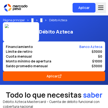
Aplicar
Página principal
...
...
Débito Azteca
Débito Azteca
Financiamiento
Banco Azteca
Límite de retiro
$3000
Cuota mensual
$0
Monto mínimo de apertura
$1000
Saldo promedio mensual
$3000
Aplicar
Todo lo que necesitas
saber
Débito Azteca Mastercard – Cuenta de débito funcional con
cobertura nacional