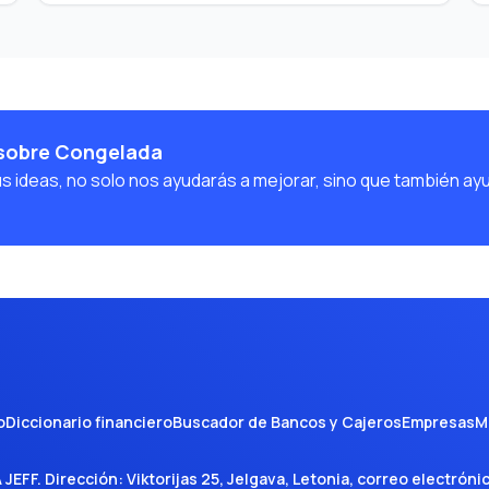
 sobre Congelada
us ideas, no solo nos ayudarás a mejorar, sino que también ay
o
Diccionario financiero
Buscador de Bancos y Cajeros
Empresas
M
A JEFF
. Dirección:
Viktorijas 25, Jelgava, Letonia
, correo electróni