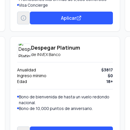
Visa Concierge
Luxury Hotel Collection
Transporte gratuito al Aeropuerto CDMX
Aplicar
Protección de compras y precios
Garantía extendida Visa
Despegar Platinum
de
INVEX Banco
Anualidad
$3817
Ingreso mínimo
$0
Edad
18+
Bono de bienvenida de hasta un vuelo redondo
nacional.
Bono de 10,000 puntos de aniversario.