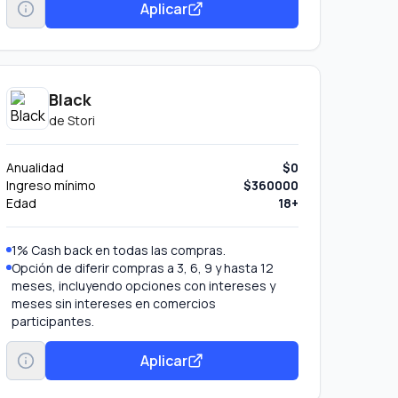
Vive al máximo tus conciertos con tus Tarjetas
Aplicar
HSBC: Compra tus boletos antes que nadie con
la Gran Venta HSBC, disfruta Meses Sin
Intereses*, devolución en tu consumo el día del
evento y mucho más. Visita
www.hsbc.com.mx/experiencias
Black
Solicita el cargo recurrente de tus servicios a tu
de
Stori
Tarjeta de Crédito HSBC Zero.
En caso de robo o extravío de tu tarjeta los
cargos recurrentes se transfieren en
Anualidad
$0
automático a tu nueva tarjeta
Ingreso mínimo
$360000
Edad
18+
1% Cash back en todas las compras.
Opción de diferir compras a 3, 6, 9 y hasta 12
meses, incluyendo opciones con intereses y
meses sin intereses en comercios
participantes.
Aplicar