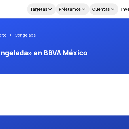
Tarjetas
Préstamos
Cuentas
Inv
dito
Congelada
Congelada» en BBVA México