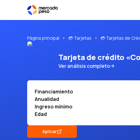
Página principal
💳 Tarjetas
💳 Tarjetas de Cré
Tarjeta de crédito «
Ver análisis completo
Financiamiento
Anualidad
Ingreso mínimo
Edad
Aplicar