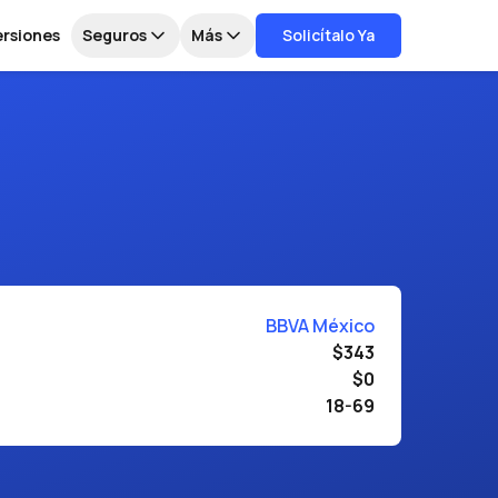
ersiones
Seguros
Más
Solicítalo Ya
BBVA México
$343
$0
18-69