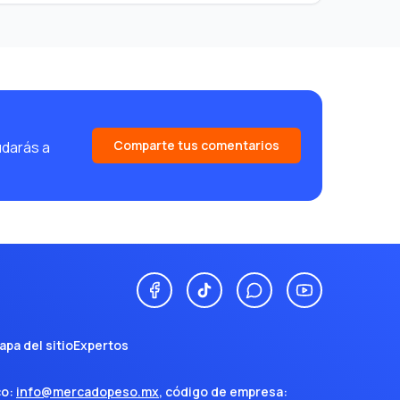
Comparte tus comentarios
udarás a
apa del sitio
Expertos
co:
info@mercadopeso.mx
, código de empresa: