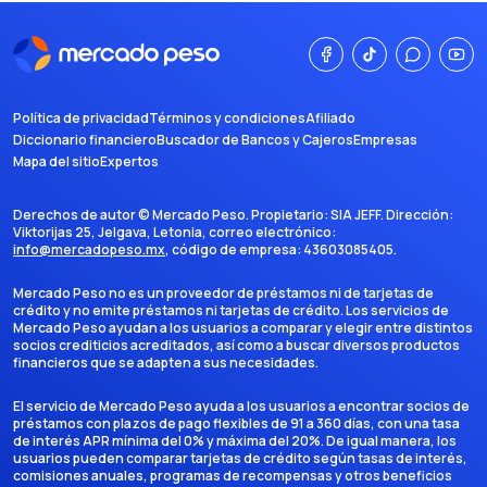
Política de privacidad
Términos y condiciones
Afiliado
Diccionario financiero
Buscador de Bancos y Cajeros
Empresas
Mapa del sitio
Expertos
Derechos de autor ©
Mercado Peso
. Propietario:
SIA JEFF
. Dirección:
Viktorijas 25, Jelgava, Letonia
, correo electrónico:
info@mercadopeso.mx
, código de empresa:
43603085405
.
Mercado Peso no es un proveedor de préstamos ni de tarjetas de
crédito y no emite préstamos ni tarjetas de crédito. Los servicios de
Mercado Peso ayudan a los usuarios a comparar y elegir entre distintos
socios crediticios acreditados, así como a buscar diversos productos
financieros que se adapten a sus necesidades.
El servicio de Mercado Peso ayuda a los usuarios a encontrar socios de
préstamos con plazos de pago flexibles de 91 a 360 días, con una tasa
de interés APR mínima del 0% y máxima del 20%. De igual manera, los
usuarios pueden comparar tarjetas de crédito según tasas de interés,
comisiones anuales, programas de recompensas y otros beneficios