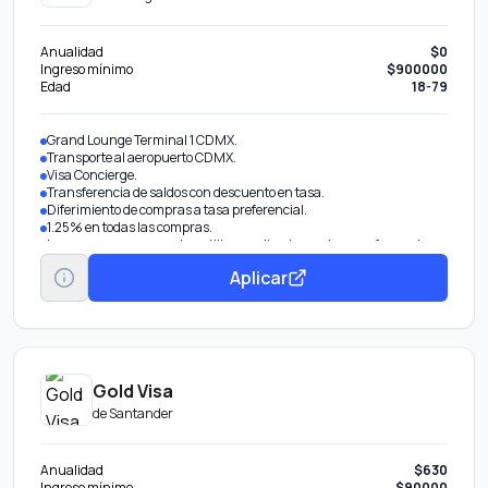
Anualidad
$0
Ingreso mínimo
$900000
Edad
18-79
Grand Lounge Terminal 1 CDMX.
Transporte al aeropuerto CDMX.
Visa Concierge.
Transferencia de saldos con descuento en tasa.
Diferimiento de compras a tasa preferencial.
1.25% en todas las compras.
Las recompensas pueden utilizarse directamente como forma de
pago en terminales y compras en línea.
Aplicar
Gold Visa
de
Santander
Anualidad
$630
Ingreso mínimo
$90000