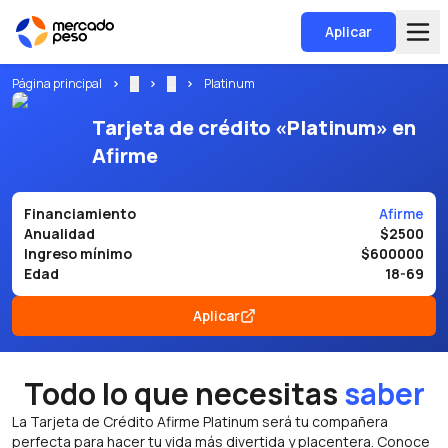
Aplicar
Página principal
...
...
Platinum
Tarjeta de crédito «Platinum» en
Afirme
Financiamiento
Afirme
Anualidad
$2500
Ingreso mínimo
$600000
Edad
18-69
Aplicar
Todo lo que necesitas
saber
La Tarjeta de Crédito Afirme Platinum será tu compañera
perfecta para hacer tu vida más divertida y placentera. Conoce