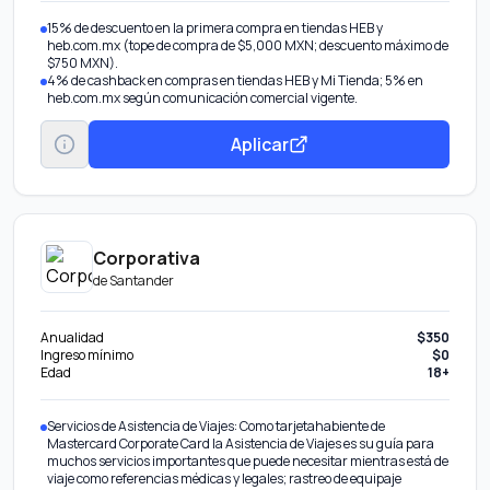
15% de descuento en la primera compra en tiendas HEB y
heb.com.mx (tope de compra de $5,000 MXN; descuento máximo de
$750 MXN).
4% de cashback en compras en tiendas HEB y Mi Tienda; 5% en
heb.com.mx según comunicación comercial vigente.
Aplicar
Corporativa
de
Santander
Anualidad
$350
Ingreso mínimo
$0
Edad
18+
Servicios de Asistencia de Viajes: Como tarjetahabiente de
Mastercard Corporate Card la Asistencia de Viajes es su guía para
muchos servicios importantes que puede necesitar mientras está de
viaje como referencias médicas y legales; rastreo de equipaje