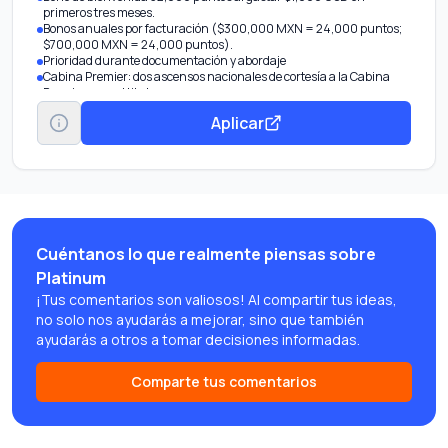
primeros tres meses.
Bonos anuales por facturación ($300,000 MXN = 24,000 puntos;
$700,000 MXN = 24,000 puntos).
Prioridad durante documentación y abordaje
Cabina Premier: dos ascensos nacionales de cortesía a la Cabina
Premier para el titular.
Accesos ilimitados al Salón Premier: accesos al año para titular y 2
Aplicar
acompañantes.
Maleta adicional: hasta una pieza adicional de equipaje por evento
para titular.
6 viajes sencillos al año hacia el AICM o AIFA con hasta 300 pesos de
cortesía por trayecto. Solicita tu viaje llamando a Visa Digital
Concierge al 55 5255 9406.
Cuéntanos lo que realmente piensas sobre
Platinum
¡Tus comentarios son valiosos! Al compartir tus ideas,
no solo nos ayudarás a mejorar, sino que también
ayudarás a otros a tomar decisiones informadas.
Comparte tus comentarios