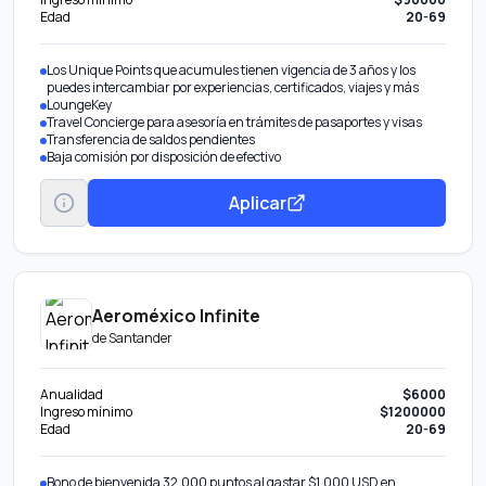
Edad
20-69
Los Unique Points que acumules tienen vigencia de 3 años y los
puedes intercambiar por experiencias, certificados, viajes y más
LoungeKey
Travel Concierge para asesoría en trámites de pasaportes y visas
Transferencia de saldos pendientes
Baja comisión por disposición de efectivo
Aplicar
Aeroméxico Infinite
de
Santander
Anualidad
$6000
Ingreso mínimo
$1200000
Edad
20-69
Bono de bienvenida 32,000 puntos al gastar $1,000 USD en