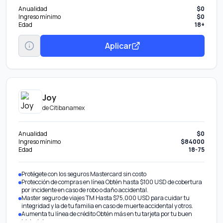
Anualidad
$0
Ingreso mínimo
$0
Edad
18+
Aplicar
Joy
de
Citibanamex
Anualidad
$0
Ingreso mínimo
$84000
Edad
18-75
Protégete con los seguros Mastercard sin costo
Protección de compras en línea Obtén hasta $100 USD de cobertura
por incidente en caso de robo o daño accidental.
Master seguro de viajes TM Hasta $75,000 USD para cuidar tu
integridad y la de tu familia en caso de muerte accidental y otros.
Aumenta tu línea de crédito Obtén más en tu tarjeta por tu buen
historial.