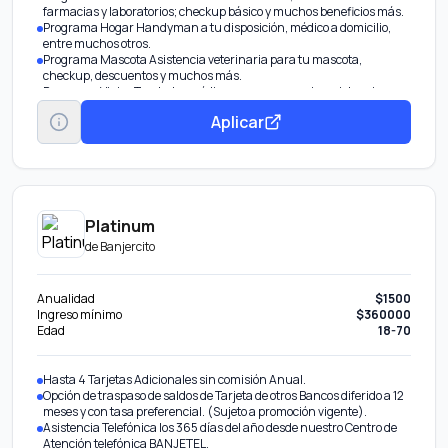
farmacias y laboratorios; checkup básico y muchos beneficios más.
Programa Hogar Handyman a tu disposición, médico a domicilio,
entre muchos otros.
Programa Mascota Asistencia veterinaria para tu mascota,
checkup, descuentos y muchos más.
Programa Viajes Traslados médicos por emergencia, asistencia
dental en el extranjero, asesoría legal y más.
Aplicar
Programa Millenials Servicios de Concierge para eventos, tours por
la ciudad y hasta plataforma de cashback.
Platinum
de
Banjercito
Anualidad
$1500
Ingreso mínimo
$360000
Edad
18-70
Hasta 4 Tarjetas Adicionales sin comisión Anual.
Opción de traspaso de saldos de Tarjeta de otros Bancos diferido a 12
meses y con tasa preferencial. (Sujeto a promoción vigente).
Asistencia Telefónica los 365 días del año desde nuestro Centro de
Atención telefónica BANJETEL.