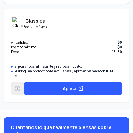
Classica
de
Nu México
Anualidad
$0
Ingreso mínimo
$0
Edad
18-80
Tarjeta virtual al instante y retiros sin costo.
Desbloquea promociones exclusivas y aprovecha más con tu Nu
Card.
Aplicar
Cuéntanos lo que realmente piensas sobre