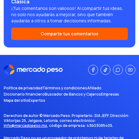
Clásica
¡Tus comentarios son valiosos! Al compartir tus ideas,
no solo nos ayudarás a mejorar, sino que también
ayudarás a otros a tomar decisiones informadas.
Comparte tus comentarios
Política de privacidad
Términos y condiciones
Afiliado
Diccionario financiero
Buscador de Bancos y Cajeros
Empresas
Mapa del sitio
Expertos
Derechos de autor ©
Mercado Peso
. Propietario:
SIA JEFF
. Dirección:
Viktorijas 25, Jelgava, Letonia
, correo electrónico:
info@mercadopeso.mx
, código de empresa:
43603085405
.
Mercado Peso no es un proveedor de préstamos ni de tarjetas de