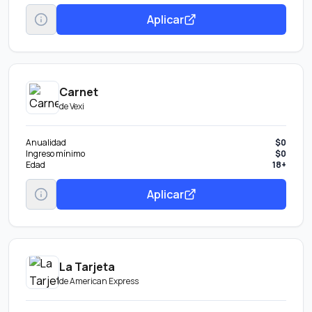
Transfiere tu deuda De otros bancos con tasa de interés
Aplicar
preferencial.
Obtén pagos fijos Parcializa tus compras o saldo con una tasa
preferencial.
Disponible Banamex Convierte parte de tu línea de crédito en efectivo
con tasa preferencial. Beneficio por invitación.
Carnet
de
Vexi
Anualidad
$0
Ingreso mínimo
$0
Edad
18+
Aplicar
La Tarjeta
de
American Express