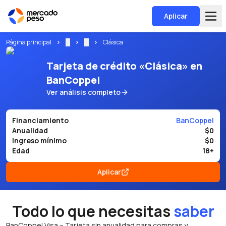
Aplicar
Página principal
...
...
Clásica
Tarjeta de crédito «Clásica» en
BanCoppel
Ver análisis completo
Financiamiento
BanCoppel
Anualidad
$0
Ingreso mínimo
$0
Edad
18+
Aplicar
Todo lo que necesitas
saber
BanCoppel Visa – Tarjeta sin anualidad para compras y