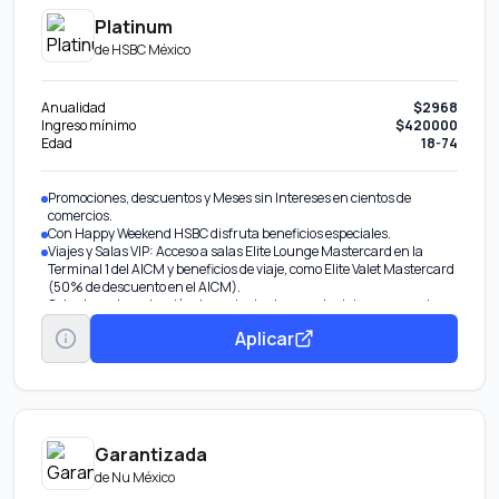
Platinum
de
HSBC México
Anualidad
$2968
Ingreso mínimo
$420000
Edad
18-74
Promociones, descuentos y Meses sin Intereses en cientos de
comercios.
Con Happy Weekend HSBC disfruta beneficios especiales.
Viajes y Salas VIP: Acceso a salas Elite Lounge Mastercard en la
Terminal 1 del AICM y beneficios de viaje, como Elite Valet Mastercard
(50% de descuento en el AICM).
Cobertura de protección de equipaje, demora de viaje, y seguro de
autos alquilados.
Aplicar
Protección de compras. Cobertura por daño accidental o robo dentro
de los 180 días de la compra.
Protección de precios. Si encuentras el mismo artículo más barato en
otra tienda en el mismo país, te reembolsa la diferencia
Garantía extendida. Duplica o extiende hasta por un año adicional el
período de garantía original del fabricante.
Garantizada
de
Nu México