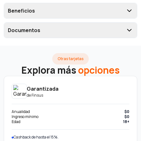
Beneficios
Documentos
Otras tarjetas
Explora más
opciones
Garantizada
de
Finsus
Anualidad
$0
Ingreso mínimo
$0
Edad
18+
Cashback de hasta el 15%.