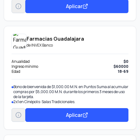
Acumula 2% de todas tus compras en otros comercios en el
Aplicar
Monedero Volaris INVEX.
Accesos a salas VIP LoungeKey en aeropuertos. Seis (6) accesos por
año a salas VIP.
Farmacias Guadalajara
de
INVEX Banco
Anualidad
$0
Ingreso mínimo
$60000
Edad
18-69
Bono de bienvenida de $1,000.00 M.N. en Puntos Suma al acumular
compras por $5,000.00 M.N. durante los primeros 3 meses de uso
de la tarjeta.
2x1 en Cinépolis: Salas Tradicionales.
Aplicar