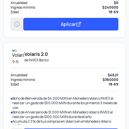
Anualidad
$0
Ingreso mínimo
$240000
Edad
18-69
Aplicar
Volaris 2.0
de
INVEX Banco
Anualidad
$4621
Ingreso mínimo
$360000
Edad
18-69
Bono de Bienvenida de $4,000 MXN en Monedero Volaris INVEX al
realizar un gasto de $50,000 MXN durante los primeros 3 meses de
uso.
Bono de Aniversario de $1,000 MXN en Monedero Volaris INVEX al
realizar un gasto de $100,000 MXN durante el año.
Acumula 2.5% de tus compras en Volaris en el Monedero Volaris
INVEX.