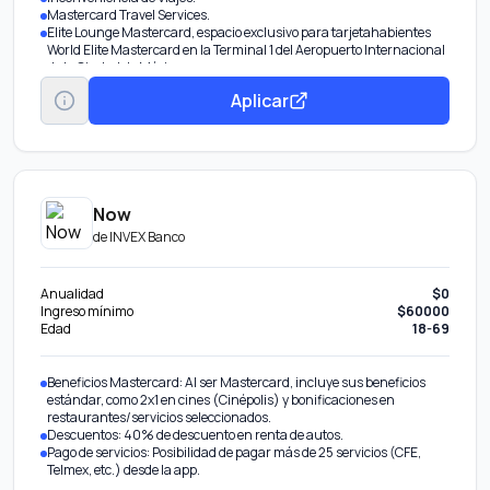
Mastercard Travel Services.
Elite Lounge Mastercard, espacio exclusivo para tarjetahabientes
World Elite Mastercard en la Terminal 1 del Aeropuerto Internacional
de la Ciudad de México.
Mastercard Global Service.
Aplicar
Priceless Cities.
Protección de equipaje.
Now
de
INVEX Banco
Anualidad
$0
Ingreso mínimo
$60000
Edad
18-69
Beneficios Mastercard: Al ser Mastercard, incluye sus beneficios
estándar, como 2x1 en cines (Cinépolis) y bonificaciones en
restaurantes/servicios seleccionados.
Descuentos: 40% de descuento en renta de autos.
Pago de servicios: Posibilidad de pagar más de 25 servicios (CFE,
Telmex, etc.) desde la app.