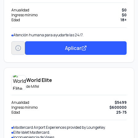
Anualidad
$0
Ingreso mínimo
$0
Edad
18+
Atención humana para ayudarte las 24/7.
Aplicar
World Elite
de
Mifel
Anualidad
$5499
Ingreso mínimo
$600000
Edad
25-75
Mastercard Airport Experiences provided by LoungeKey.
Elite Valet Mastercard.
Inconveniencia de Viajes.