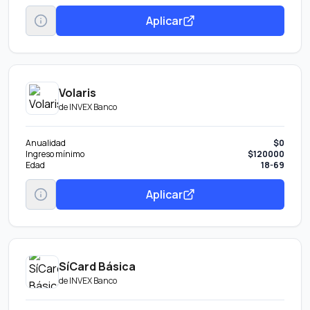
Aplicar
Volaris
de
INVEX Banco
Anualidad
$0
Ingreso mínimo
$120000
Edad
18-69
Aplicar
SíCard Básica
de
INVEX Banco