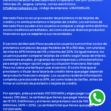
Derechos de autor ©
Mercado Peso
. Propietario:
SIA JEFF
. Dirección:
Viktorijas 25, Jelgava, Letonia
, correo electrónico:
info@mercadopeso.mx
, código de empresa:
43603085405
.
Mercado Peso no es un proveedor de préstamos ni de tarjetas de
crédito y no emite préstamos ni tarjetas de crédito. Los servicios de
Mercado Peso ayudan a los usuarios a comparar y elegir entre distintos
socios crediticios acreditados, así como a buscar diversos productos
financieros que se adapten a sus necesidades.
El servicio de Mercado Peso ayuda a los usuarios a encontrar socios de
préstamos con plazos de pago flexibles de 91 a 360 días, con una tasa
de interés APR mínima del 0% y máxima del 20%. De igual manera, los
usuarios pueden comparar tarjetas de crédito según tasas de interés,
comisiones anuales, programas de recompensas y otros beneficios
para elegir la mejor opción según su situación financiera. Mercado
Peso no cobra una tarifa por usar el servicio. El costo final que el
prestatario o titular de la tarjeta de crédito tiene que pagar depende
del producto financiero elegido. Los usuarios recibirán información
completa y precisa sobre la APR, así como todas las tarifas, antes de
firmar el contrato de préstamo o tarjeta de crédito.
Por ejemplo, pides prestado 100'000 MXN y eliges pagar cuotas en 6
meses (180 días), la cantidad que tienes que pagar mensualmente es
de 18'333,3 MXN/mes y el interés del préstamo será de 166.666,7
MXN/mes (APR = 20%). La cantidad total que tienes que pagar es
110'000 MXN.