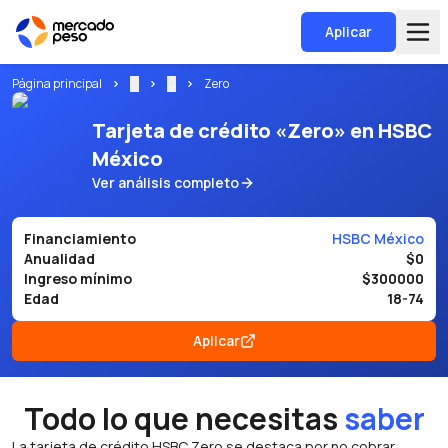
Aplicar
Página principal
...
...
Zero
Tarjeta de crédito «Zero» en HSBC
México
Ver análisis completo
Financiamiento
HSBC México
Anualidad
$0
Ingreso mínimo
$300000
Edad
18-74
Aplicar
Todo lo que necesitas
saber
La tarjeta de crédito HSBC Zero se destaca por no cobrar