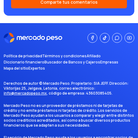
Comparte tus comentarios
Política de privacidad
Términos y condiciones
Afiliado
Diccionario financiero
Buscador de Bancos y Cajeros
Empresas
Mapa del sitio
Expertos
Derechos de autor ©
Mercado Peso
. Propietario:
SIA JEFF
. Dirección:
Viktorijas 25, Jelgava, Letonia
, correo electrónico:
info@mercadopeso.mx
, código de empresa:
43603085405
.
Mercado Peso no es un proveedor de préstamos ni de tarjetas de
crédito y no emite préstamos ni tarjetas de crédito. Los servicios de
Mercado Peso ayudan a los usuarios a comparar y elegir entre distintos
socios crediticios acreditados, así como a buscar diversos productos
financieros que se adapten a sus necesidades.
El servicio de Mercado Peso ayuda a los usuarios a encontrar socios de