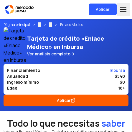
Aplicar
Página principal
...
...
Enlace Médico
Tarjeta de crédito «Enlace
Médico» en Inbursa
Ver análisis completo
Financiamiento
Inbursa
Anualidad
$540
Ingreso mínimo
$0
Edad
18+
Aplicar
Todo lo que necesitas
saber
Inbursa Enlace Médico – Tarjeta de crédito para profesionales