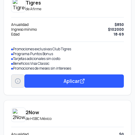
Tigres
de
Afirme
Anualidad
$850
Ingreso mínimo
$102000
Edad
18-69
Promociones exclusivas Club Tigres
Programa Puntos Bonus
Tarjetas adicionales sin costo
Beneficios Visa Classic
Promociones de meses sin intereses
Aplicar
2Now
de
HSBC México
Anualidad
$0