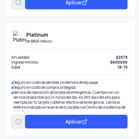
Aplicar
Platinum
de
BBVA México
Anualidad
$2579
Ingreso mínimo
$600000
Edad
18-75
Seguro sin costo de pérdida y/o demora de equipaje.
Seguro sin costo de compra protegida.
Servicio de reposición de tarjeta de emergencia: Cuentas con un
servicio disponible las 24 horas del día, los 365 días del año para
reemplazar tu tarjeta y obtener efectivo de emergencia. Llama al
teléfono indicado al reverso de tu tarjeta o al Centro de Asistencia de
VISA Platinum.
Servicio de Concierge: Por ser tarjetahabiente Platinum tienes
Aplicar
acceso sin costo al servicio de BBVA VISA Concierge. Un asesor te
atenderá y asistirá en tus actividades y compras diarias, llama al
+52 55 5255 9406 las 24 horas, los 365 días del
Seguridad: Te ofrece una amplia gama de seguros gratuitos con los