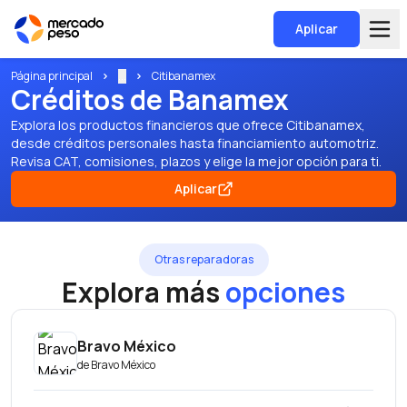
Aplicar
Página principal
...
Citibanamex
Créditos de Banamex
Explora los productos financieros que ofrece Citibanamex,
desde créditos personales hasta financiamiento automotriz.
Revisa CAT, comisiones, plazos y elige la mejor opción para ti.
Aplicar
Otras reparadoras
Explora más
opciones
Bravo México
de
Bravo México