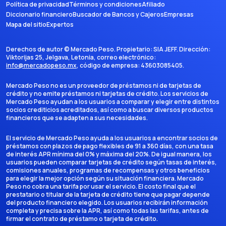
Política de privacidad
Términos y condiciones
Afiliado
Diccionario financiero
Buscador de Bancos y Cajeros
Empresas
Mapa del sitio
Expertos
Derechos de autor ©
Mercado Peso
. Propietario:
SIA JEFF
. Dirección:
Viktorijas 25, Jelgava, Letonia
, correo electrónico:
info@mercadopeso.mx
, código de empresa:
43603085405
.
Mercado Peso no es un proveedor de préstamos ni de tarjetas de
crédito y no emite préstamos ni tarjetas de crédito. Los servicios de
Mercado Peso ayudan a los usuarios a comparar y elegir entre distintos
socios crediticios acreditados, así como a buscar diversos productos
financieros que se adapten a sus necesidades.
El servicio de Mercado Peso ayuda a los usuarios a encontrar socios de
préstamos con plazos de pago flexibles de 91 a 360 días, con una tasa
de interés APR mínima del 0% y máxima del 20%. De igual manera, los
usuarios pueden comparar tarjetas de crédito según tasas de interés,
comisiones anuales, programas de recompensas y otros beneficios
para elegir la mejor opción según su situación financiera. Mercado
Peso no cobra una tarifa por usar el servicio. El costo final que el
prestatario o titular de la tarjeta de crédito tiene que pagar depende
del producto financiero elegido. Los usuarios recibirán información
completa y precisa sobre la APR, así como todas las tarifas, antes de
firmar el contrato de préstamo o tarjeta de crédito.