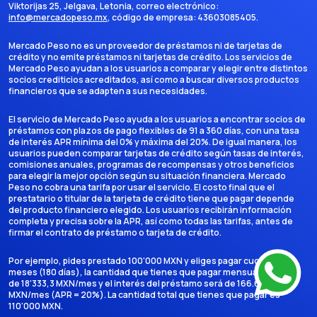
Viktorijas 25, Jelgava, Letonia
, correo electrónico:
info@mercadopeso.mx
, código de empresa:
43603085405
.
Mercado Peso no es un proveedor de préstamos ni de tarjetas de
crédito y no emite préstamos ni tarjetas de crédito. Los servicios de
Mercado Peso ayudan a los usuarios a comparar y elegir entre distintos
socios crediticios acreditados, así como a buscar diversos productos
financieros que se adapten a sus necesidades.
El servicio de Mercado Peso ayuda a los usuarios a encontrar socios de
préstamos con plazos de pago flexibles de 91 a 360 días, con una tasa
de interés APR mínima del 0% y máxima del 20%. De igual manera, los
usuarios pueden comparar tarjetas de crédito según tasas de interés,
comisiones anuales, programas de recompensas y otros beneficios
para elegir la mejor opción según su situación financiera. Mercado
Peso no cobra una tarifa por usar el servicio. El costo final que el
prestatario o titular de la tarjeta de crédito tiene que pagar depende
del producto financiero elegido. Los usuarios recibirán información
completa y precisa sobre la APR, así como todas las tarifas, antes de
firmar el contrato de préstamo o tarjeta de crédito.
Por ejemplo, pides prestado 100'000 MXN y eliges pagar cuotas en 6
meses (180 días), la cantidad que tienes que pagar mensualmente es
de 18'333,3 MXN/mes y el interés del préstamo será de 166.666,7
MXN/mes (APR = 20%). La cantidad total que tienes que pagar es
110'000 MXN.