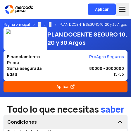
Aplicar
Página principal
...
...
PLAN DOCENTE SEGURO 10, 20 y 30 Argos
PLAN DOCENTE SEGURO 10,
20 y 30 Argos
Financiamiento
ProAgro Seguros
Prima
Suma asegurada
80000 - 3000000
Edad
15-55
Aplicar
Todo lo que necesitas
saber
Condiciones