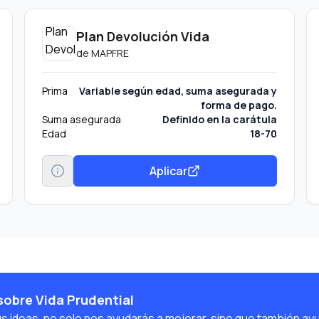
Plan Devolución Vida
de
MAPFRE
Prima
Variable según edad, suma asegurada y
forma de pago.
Suma asegurada
Definido en la carátula
Edad
18-70
Aplicar
sobre Vida Prudential
us ideas, no solo nos ayudarás a mejorar, sino que también ay