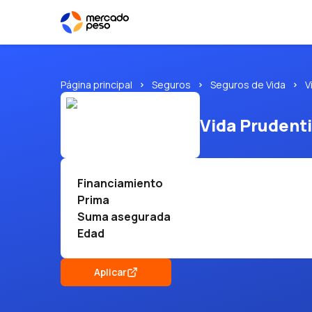
Página principal
Seguros
Seguros de Vida
V
Vida Prudenti
Financiamiento
Prima
Suma asegurada
Edad
Aplicar