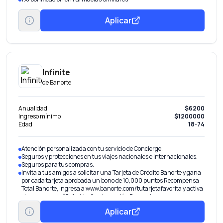
Aplicar
Infinite
de
Banorte
Anualidad
$6200
Ingreso mínimo
$1200000
Edad
18-74
Atención personalizada con tu servicio de Concierge.
Seguros y protecciones en tus viajes nacionales e internacionales.
Seguros para tus compras.
Invita a tus amigos a solicitar una Tarjeta de Crédito Banorte y gana
por cada tarjeta aprobada un bono de 10,000 puntos Recompensa
Total Banorte, ingresa a www.banorte.com/tutarjetafavorita y activa
el programa de “Referidos” en la sección Promociones.
Aplicar