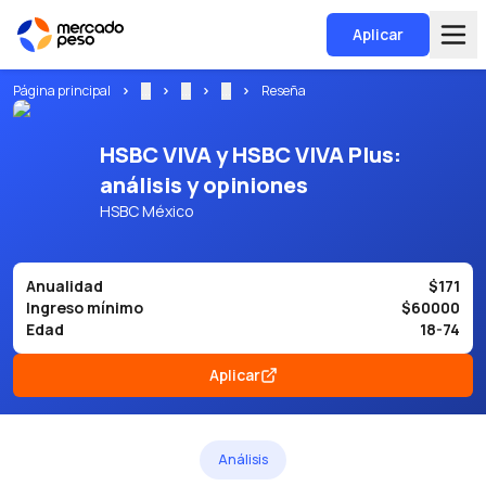
Aplicar
Página principal
...
...
...
Reseña
HSBC VIVA y HSBC VIVA Plus:
análisis y opiniones
HSBC México
Anualidad
$171
Ingreso mínimo
$60000
Edad
18-74
Aplicar
Análisis