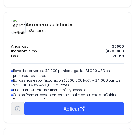
Aeroméxico Infinite
de
Santander
Anualidad
$6000
Ingreso mínimo
$1200000
Edad
20-69
Bono de bienvenida 32,000 puntos al gastar $1,000 USD en
primeros tres meses.
Bonos anuales por facturación ($300,000 MXN = 24,000 puntos;
$700,000 MXN = 24,000 puntos).
Prioridad durante documentación y abordaje
Cabina Premier: dos ascensos nacionales de cortesía a la Cabina
Premier para el titular.
Accesos ilimitados al Salón Premier: accesos al año para titular y 2
Aplicar
acompañantes.
Maleta adicional: hasta una pieza adicional de equipaje por evento
para titular.
6 viajes sencillos al año hacia el AICM o AIFA con hasta 300 pesos de
cortesía por trayecto. Solicita tu viaje llamando a Visa Digital
Concierge al 55 5255 9406.