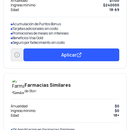
Anualidad
$1100
Ingreso mínimo
$240000
Edad
18-69
Acumulación de Puntos Bonus
Tarjetas adicionales sin costo
Promociones de meses sin intereses
Beneficios Visa Gold
Seguro por fallecimiento sin costo
Aplicar
Farmacias Similares
de
Stori
Anualidad
$0
Ingreso mínimo
$0
Edad
18+
1% bonificacion en Farmacias Similares