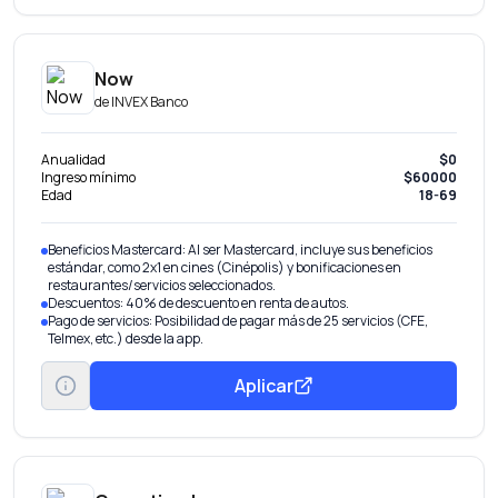
Now
de
INVEX Banco
Anualidad
$0
Ingreso mínimo
$60000
Edad
18-69
Beneficios Mastercard: Al ser Mastercard, incluye sus beneficios
estándar, como 2x1 en cines (Cinépolis) y bonificaciones en
restaurantes/servicios seleccionados.
Descuentos: 40% de descuento en renta de autos.
Pago de servicios: Posibilidad de pagar más de 25 servicios (CFE,
Telmex, etc.) desde la app.
Aplicar