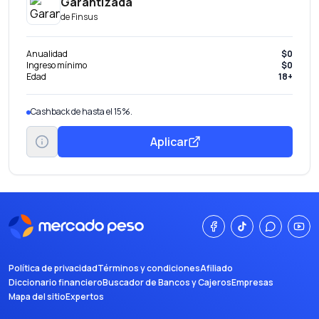
Garantizada
de
Finsus
Anualidad
$0
Ingreso mínimo
$0
Edad
18+
Cashback de hasta el 15%.
Aplicar
Política de privacidad
Términos y condiciones
Afiliado
Diccionario financiero
Buscador de Bancos y Cajeros
Empresas
Mapa del sitio
Expertos