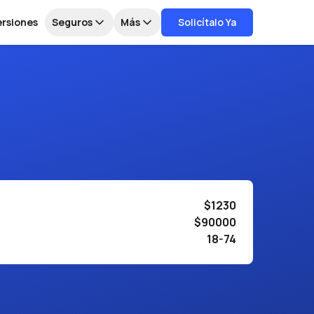
ersiones
Seguros
Más
Solicítalo Ya
$1230
$90000
18-74