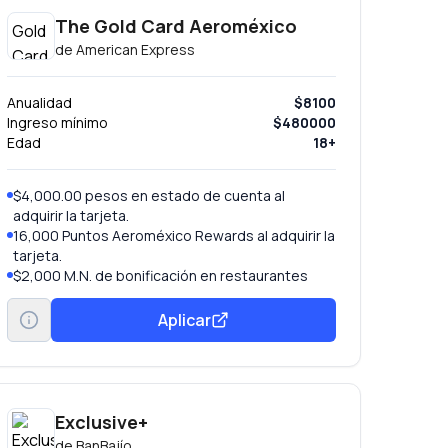
The Gold Card Aeroméxico
de
American Express
Anualidad
$8100
Ingreso mínimo
$480000
Edad
18+
$4,000.00 pesos en estado de cuenta al
adquirir la tarjeta.
16,000 Puntos Aeroméxico Rewards al adquirir la
tarjeta.
$2,000 M.N. de bonificación en restaurantes
Recibe en tu Estado de Cuenta una bonificación
de $1,000.00 M.N. hasta 2 veces al año en
Aplicar
restaurantes participantes.
1.6 Puntos Aeroméxico Rewards Por cada Dólar
Americano, o su equivalente en Moneda
Nacional.
1.84 Puntos Aeroméxico Rewards Al realizar
Exclusive+
compras en moneda extranjera.
de
BanBajío