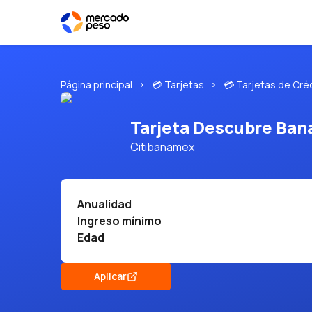
Página principal
💳 Tarjetas
💳 Tarjetas de Cré
Tarjeta Descubre Bana
Citibanamex
Anualidad
Ingreso mínimo
Edad
Aplicar