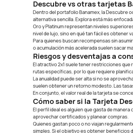
Descubre vs otras tarjetas
Dentro del portafolio Banamex, la Descubre o
alternativa sencilla. Explora está más enfoca
Oro y Platinum representan niveles superiores
nivel de lujo, sino en qué tan fácil es obtener 
Para quienes buscan recompensas sin asumir u
o acumulación más acelerada suelen sacar may
Riesgos y desventajas a con
El atractivo 2x1 suele tener restricciones que
rutas específicas, por lo que requiere planific
La anualidad puede ser alta si no se aprovec
suelen obtener un retorno modesto. Las tasas
En conjunto, el valor real de la tarjeta se c
Cómo saber si la Tarjeta De
El perfil ideal es alguien que gasta de manera
aprovechar certificados y planear compras.
Quienes gastan poco o no viajan regularment
simples. Si el objetivo es obtener beneficio