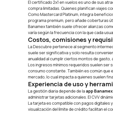
El certificado 2x1 en vuelos es uno de sus at
compra limitadas. Quienes planifican viajes c
Como Mastercard Platinum, integra beneficios
programa premium, pero añade coberturas úti
Banamex también suele ofrecer alianzas comer
varía según la frecuencia con la que cada usu
Costos, comisiones y requis
La Descubre pertenece al segmento intermedi
suele ser significativa y solo resulta conveni
anualidad al cumplir ciertos montos de gasto,
Los ingresos mínimos requeridos suelen ser supe
consumo constante. También es común que exis
mercado, lo cual impacta a quienes suelen fin
Experiencia de uso y herrami
La gestión diaria depende de la
app Banamex
administrar tarjetas adicionales. El CVV dinám
La tarjeta es compatible con pagos digitales 
visualización del límite de crédito facilitan e