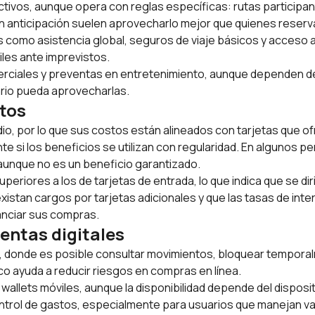
ractivos, aunque opera con reglas específicas: rutas particip
on anticipación suelen aprovecharlo mejor que quienes reserv
 como asistencia global, seguros de viaje básicos y acceso a
les ante imprevistos.
ciales y preventas en entretenimiento, aunque dependen de ca
ario pueda aprovecharlas.
itos
o, por lo que sus costos están alineados con tarjetas que o
ente si los beneficios se utilizan con regularidad. En algunos 
 aunque no es un beneficio garantizado.
riores a los de tarjetas de entrada, lo que indica que se diri
tan cargos por tarjetas adicionales y que las tasas de inter
anciar sus compras.
entas digitales
, donde es posible consultar movimientos, bloquear temporal
ico ayuda a reducir riesgos en compras en línea.
y
wallets
móviles, aunque la disponibilidad depende del dispositi
l control de gastos, especialmente para usuarios que manejan va