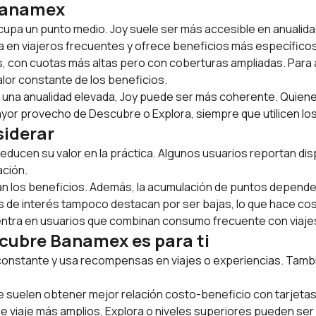
 Banamex
cupa un punto medio. Joy suele ser más accesible en anualida
da en viajeros frecuentes y ofrece beneficios más específico
, con cuotas más altas pero con coberturas ampliadas. Para al
valor constante de los beneficios.
na anualidad elevada, Joy puede ser más coherente. Quienes 
or provecho de Descubre o Explora, siempre que utilicen los
siderar
 reducen su valor en la práctica. Algunos usuarios reportan dis
ación.
han los beneficios. Además, la acumulación de puntos depend
 de interés tampoco destacan por ser bajas, lo que hace co
oncentra en usuarios que combinan consumo frecuente con viaj
scubre Banamex es para ti
 constante y usa recompensas en viajes o experiencias. Tambié
e suelen obtener mejor relación costo-beneficio con tarjeta
s de viaje más amplios, Explora o niveles superiores pueden 