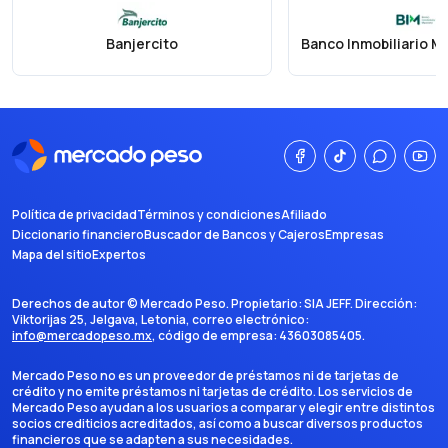
Banjercito
Política de privacidad
Términos y condiciones
Afiliado
Diccionario financiero
Buscador de Bancos y Cajeros
Empresas
Mapa del sitio
Expertos
Derechos de autor ©
Mercado Peso
. Propietario:
SIA JEFF
. Dirección:
Viktorijas 25, Jelgava, Letonia
, correo electrónico:
info@mercadopeso.mx
, código de empresa:
43603085405
.
Mercado Peso no es un proveedor de préstamos ni de tarjetas de
crédito y no emite préstamos ni tarjetas de crédito. Los servicios de
Mercado Peso ayudan a los usuarios a comparar y elegir entre distintos
socios crediticios acreditados, así como a buscar diversos productos
financieros que se adapten a sus necesidades.