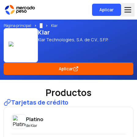
Aplicar
Página principal
...
Klar
Klar
Klar Technologies, S.A. de C.V., S.F.P.
Aplicar
Productos
Tarjetas de crédito
Platino
de
Klar