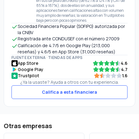
en sus tarjetas de crédito (de 62.1% a 124.1% y CAT de
85% a 187%), dos de ellas sin anualidad, y sus
aplicaciones tienen calificaciones altas con volumen
muy amplio de reseñas; la valoración en Trustpilot es
baja pero con pocas opiniones.
Sociedad Financiera Popular (SOFIPO) autorizada por
la CNBV
Registrada ante CONDUSEF con el número 27009
Calificación de 4.7/5 en Google Play (213,000
reseñas) y 4.6/5 en App Store (31,000 reseñas)
FUENTE EXTERNA · TIENDAS DE APPS
App Store
4.6
Google Play
4.7
Trustpilot
1.6
¿Ya la usaste? Ayuda a otros con tu experiencia.
Califica a esta financiera
Otras empresas