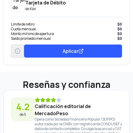
Tarjeta de Débito
de
Klar
Límite de retiro
$0
Cuota mensual
$0
Monto mínimo de apertura
$0
Saldo promedio mensual
$0
Aplicar
Reseñas y confianza
4.2
Calificación editorial de
MercadoPeso
de 5
Opera como Sociedad Financiera Popular (SOFIPO)
autorizada por la CNBV, con registro ante CONDUSEF y
datos de contacto completos. Divulga tasa anual y CAT