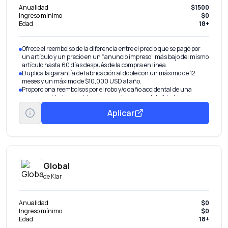
Anualidad
$1500
Ingreso mínimo
$0
Edad
18+
Ofrece el reembolso de la diferencia entre el precio que se pagó por
un artículo y un precio en un “anuncio impreso” más bajo del mismo
artículo hasta 60 días después de la compra en línea.
Duplica la garantía de fabricación al doble con un máximo de 12
meses y un máximo de $10,000 USD al año.
Proporciona reembolsos por el robo y/o daño accidental de una
compra cubierta que debe ser cancelada en su totalidad con la
tarjeta Mastercard.
Aplicar
Global
de
Klar
Anualidad
$0
Ingreso mínimo
$0
Edad
18+