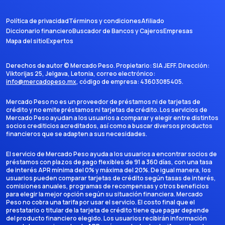
Anáhuac y accede a los contenidos y beneficios de Dalia Empower a
precio preferencial.
Política de privacidad
Términos y condiciones
Afiliado
Diccionario financiero
Buscador de Bancos y Cajeros
Empresas
Mapa del sitio
Expertos
Derechos de autor ©
Mercado Peso
. Propietario:
SIA JEFF
. Dirección:
Viktorijas 25, Jelgava, Letonia
, correo electrónico:
info@mercadopeso.mx
, código de empresa:
43603085405
.
Mercado Peso no es un proveedor de préstamos ni de tarjetas de
crédito y no emite préstamos ni tarjetas de crédito. Los servicios de
Mercado Peso ayudan a los usuarios a comparar y elegir entre distintos
socios crediticios acreditados, así como a buscar diversos productos
financieros que se adapten a sus necesidades.
El servicio de Mercado Peso ayuda a los usuarios a encontrar socios de
préstamos con plazos de pago flexibles de 91 a 360 días, con una tasa
de interés APR mínima del 0% y máxima del 20%. De igual manera, los
usuarios pueden comparar tarjetas de crédito según tasas de interés,
comisiones anuales, programas de recompensas y otros beneficios
para elegir la mejor opción según su situación financiera. Mercado
Peso no cobra una tarifa por usar el servicio. El costo final que el
prestatario o titular de la tarjeta de crédito tiene que pagar depende
del producto financiero elegido. Los usuarios recibirán información