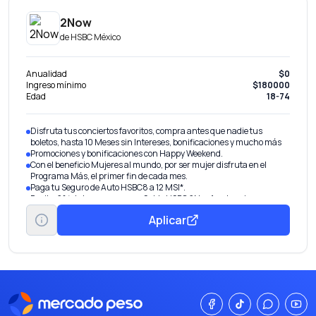
2Now
de
HSBC México
Anualidad
$0
Ingreso mínimo
$180000
Edad
18-74
Disfruta tus conciertos favoritos, compra antes que nadie tus
boletos, hasta 10 Meses sin Intereses, bonificaciones y mucho más
Promociones y bonificaciones con Happy Weekend.
Con el beneficio Mujeres al mundo, por ser mujer disfruta en el
Programa Más, el primer fin de cada mes.
Paga tu Seguro de Auto HSBC8 a 12 MSI*.
Recibe 2% de tus compras en Saldo HSBC 2Now1 en tu misma
tarjeta.
Aplicar
Prepara las maletas y obtén un vuelo redondo nacional, en compras
acumuladas a partir de $50,000 M.N. durante los primeros 90 días
Exenta la comisión por administración de tarjeta del titular, solo
debes acumular compras iguales o mayores a $3,500 M.N.3 al mes.
Con Divídelo paga tus gastos hasta en 24 meses con una tasa de
interés preferencial anual.
Hasta 5 tarjetas adicionales
Hazte cliente y disfruta los beneficios de Mujeres al Mundo: Obtén
45% de descuento en el diplomado Mujeres al Mundo de la