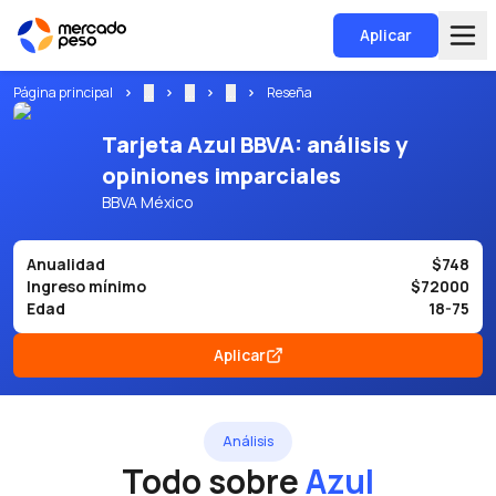
Aplicar
Página principal
...
...
...
Reseña
Tarjeta Azul BBVA: análisis y
opiniones imparciales
BBVA México
Anualidad
$748
Ingreso mínimo
$72000
Edad
18-75
Aplicar
Análisis
Todo sobre
Azul