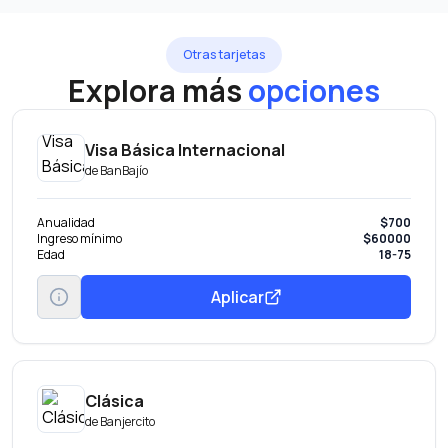
Otras tarjetas
Explora más
opciones
Visa Básica Internacional
de
BanBajío
Anualidad
$700
Ingreso mínimo
$60000
Edad
18-75
Aplicar
Clásica
de
Banjercito