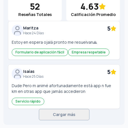
52
4.63
Reseñas Totales
Calificación Promedio
5
Maritza
Hace 24 Días
Estoy en espera ojalá pronto me resuelvan🙏
Formulario de aplicación fácil
Empresa respetable
5
Isaías
Hace 25 Días
Dude Pero m animé afortunadamente está app n fue
km en otras app que jamás accedieron
Servicio rápido
Cargar más