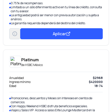
0.75% de recompensas.
Limitado a un sólo diferimiento activo en tu línea de crédito, consulta
con tu asesor.
La antigüedad podrá ser menor con previa autorización y sujeta a
análisis.
La garantía requerida dependerá del destino del crédito.
Aplicar
Platinum
de
HSBC México
Anualidad
$2968
Ingreso mínimo
$420000
Edad
18-74
Promociones, descuentos y Meses sin Intereses en cientos de
comercios.
Con Happy Weekend HSBC disfruta beneficios especiales.
Viajes y Salas VIP: Acceso a salas Elite Lounge Mastercard en la