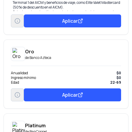
Terminal 1 del AICM y beneficios de viaje, como Elite Valet Mastercard
(50% de descuento en el AICM).
Cobertura de protección de equipaje, demora de viaje, y seguro de
autos alquilados.
Aplicar
Protección de compras. Cobertura por daño accidental o robo dentro
de los 180 días de la compra.
Protección de precios. Si encuentras el mismo artículo más barato en
otra tienda en el mismo país, te reembolsa la diferencia
Garantía extendida. Duplica o extiende hasta por un año adicional el
período de garantía original del fabricante.
Oro
de
Banco Azteca
Anualidad
$0
Ingreso mínimo
$0
Edad
22-69
Aplicar
Platinum
de
BanCoppel