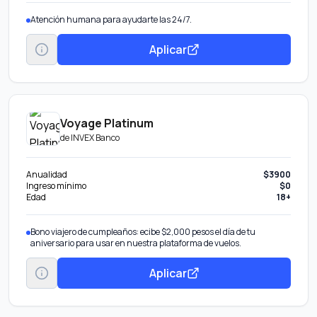
Atención humana para ayudarte las 24/7.
Aplicar
Voyage Platinum
de
INVEX Banco
Anualidad
$3900
Ingreso mínimo
$0
Edad
18+
Bono viajero de cumpleaños: ecibe $2,000 pesos el día de tu
aniversario para usar en nuestra plataforma de vuelos.
Aplicar