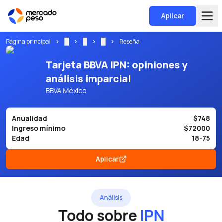
Aplicar
Página principal
...
...
...
Reseña
Tarjeta BBVA IPN: opiniones y
análisis imparcial
BBVA México
Anualidad
$748
Ingreso mínimo
$72000
Edad
18-75
Aplicar
Análisis
Todo sobre
IPN