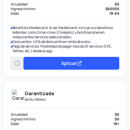
Anualidad
$0
Ingreso mínimo
$60000
Edad
18-69
Beneficios Mastercard: Al ser Mastercard, incluye sus beneficios
estándar, como 2x1 en cines (Cinépolis) y bonificaciones en
restaurantes/servicios seleccionados.
Descuentos: 40% de descuento en renta de autos.
Pago de servicios: Posibilidad de pagar más de 25 servicios (CFE,
Telmex, etc.) desde la app.
Aplicar
Garantizada
de
Nu México
Anualidad
$0
Ingreso mínimo
$0
Edad
18+