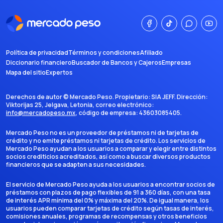
Política de privacidad
Términos y condiciones
Afiliado
Diccionario financiero
Buscador de Bancos y Cajeros
Empresas
Mapa del sitio
Expertos
Derechos de autor ©
Mercado Peso
. Propietario:
SIA JEFF
. Dirección:
Viktorijas 25, Jelgava, Letonia
, correo electrónico:
info@mercadopeso.mx
, código de empresa:
43603085405
.
Mercado Peso no es un proveedor de préstamos ni de tarjetas de
crédito y no emite préstamos ni tarjetas de crédito. Los servicios de
Mercado Peso ayudan a los usuarios a comparar y elegir entre distintos
socios crediticios acreditados, así como a buscar diversos productos
financieros que se adapten a sus necesidades.
El servicio de Mercado Peso ayuda a los usuarios a encontrar socios de
préstamos con plazos de pago flexibles de 91 a 360 días, con una tasa
de interés APR mínima del 0% y máxima del 20%. De igual manera, los
usuarios pueden comparar tarjetas de crédito según tasas de interés,
comisiones anuales, programas de recompensas y otros beneficios