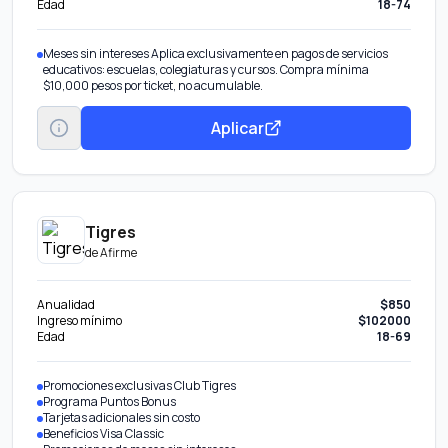
Edad
18-74
Meses sin intereses Aplica exclusivamente en pagos de servicios
educativos: escuelas, colegiaturas y cursos. Compra mínima
$10,000 pesos por ticket, no acumulable.
Aplicar
Tigres
de
Afirme
Anualidad
$850
Ingreso mínimo
$102000
Edad
18-69
Promociones exclusivas Club Tigres
Programa Puntos Bonus
Tarjetas adicionales sin costo
Beneficios Visa Classic