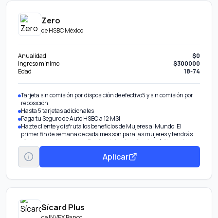
Zero
de
HSBC México
Anualidad
$0
Ingreso mínimo
$300000
Edad
18-74
Tarjeta sin comisión por disposición de efectivo5 y sin comisión por
reposición.
Hasta 5 tarjetas adicionales
Paga tu Seguro de Auto HSBC a 12 MSI
Hazte cliente y disfruta los beneficios de Mujeres al Mundo: El
primer fin de semana de cada mes son para las mujeres y tendrás
ofertas especiales con los Puntos de tus tarjetas de crédito en el
Programa Más HSBC. Además, obtén 45% de descuento en el
Aplicar
diplomado Mujeres al Mundo de la Anáhuac.
Sícard Plus
de
INVEX Banco