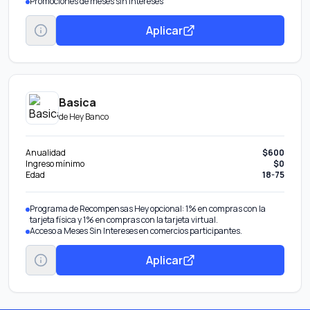
Promociones de meses sin intereses
Aplicar
Basica
de
Hey Banco
Anualidad
$600
Ingreso mínimo
$0
Edad
18-75
Programa de Recompensas Hey opcional: 1% en compras con la
tarjeta física y 1% en compras con la tarjeta virtual.
Acceso a Meses Sin Intereses en comercios participantes.
Aplicar