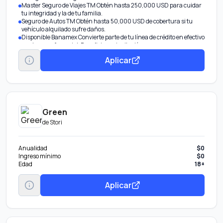
Master Seguro de Viajes TM Obtén hasta 250,000 USD para cuidar
tu integridad y la de tu familia.
Seguro de Autos TM Obtén hasta 50,000 USD de cobertura si tu
vehículo alquilado sufre daños.
Disponible Banamex Convierte parte de tu línea de crédito en efectivo
con tasa preferencial. Beneficio por invitación.
Pagos Fijos Banamex® Parcializa tus compras o saldo.
Aplicar
Transfiere tu deuda De otros bancos con tasa de interés
preferencial.
Aumenta tu línea de crédito Obtén más en tu tarjeta por tu buen
historial.
Green
de
Stori
Anualidad
$0
Ingreso mínimo
$0
Edad
18+
Aplicar