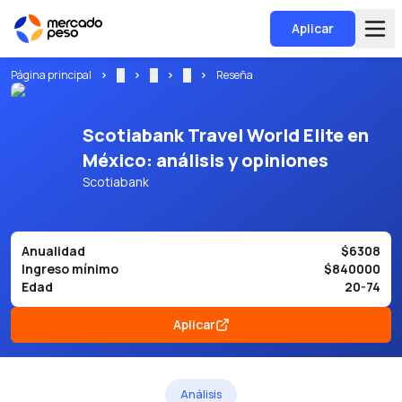
Aplicar
Página principal
...
...
...
Reseña
Scotiabank Travel World Elite en
México: análisis y opiniones
Scotiabank
Anualidad
$6308
Ingreso mínimo
$840000
Edad
20-74
Aplicar
Análisis