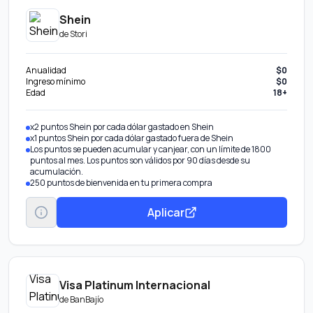
Shein
de
Stori
Anualidad
$0
Ingreso mínimo
$0
Edad
18+
x2 puntos Shein por cada dólar gastado en Shein
x1 puntos Shein por cada dólar gastado fuera de Shein
Los puntos se pueden acumular y canjear, con un límite de 1800
puntos al mes. Los puntos son válidos por 90 días desde su
acumulación.
250 puntos de bienvenida en tu primera compra
Aplicar
Visa Platinum Internacional
de
BanBajío