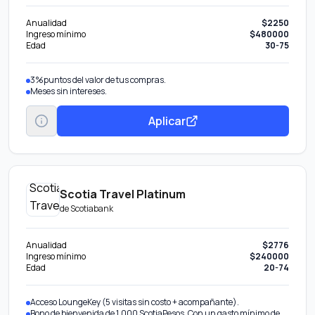
Anualidad
$2250
Ingreso mínimo
$480000
Edad
30-75
3%puntos del valor de tus compras.
Meses sin intereses.
Aplicar
Scotia Travel Platinum
de
Scotiabank
Anualidad
$2776
Ingreso mínimo
$240000
Edad
20-74
Acceso LoungeKey (5 visitas sin costo + acompañante).
Bono de bienvenida de 1,000 ScotiaPesos. Con un gasto mínimo de