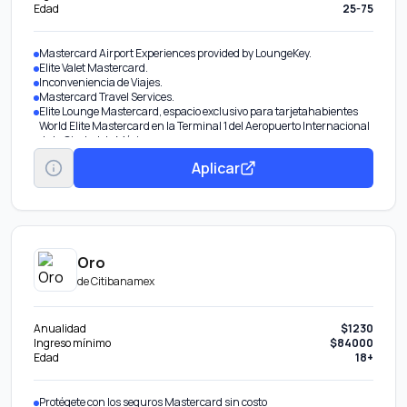
Edad
25-75
Mastercard Airport Experiences provided by LoungeKey.
Elite Valet Mastercard.
Inconveniencia de Viajes.
Mastercard Travel Services.
Elite Lounge Mastercard, espacio exclusivo para tarjetahabientes
World Elite Mastercard en la Terminal 1 del Aeropuerto Internacional
de la Ciudad de México.
Mastercard Global Service.
Aplicar
Priceless Cities.
Protección de equipaje.
Oro
de
Citibanamex
Anualidad
$1230
Ingreso mínimo
$84000
Edad
18+
Protégete con los seguros Mastercard sin costo