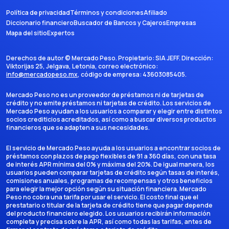
Política de privacidad
Términos y condiciones
Afiliado
Diccionario financiero
Buscador de Bancos y Cajeros
Empresas
Mapa del sitio
Expertos
Derechos de autor ©
Mercado Peso
. Propietario:
SIA JEFF
. Dirección:
Viktorijas 25, Jelgava, Letonia
, correo electrónico:
info@mercadopeso.mx
, código de empresa:
43603085405
.
Mercado Peso no es un proveedor de préstamos ni de tarjetas de
crédito y no emite préstamos ni tarjetas de crédito. Los servicios de
Mercado Peso ayudan a los usuarios a comparar y elegir entre distintos
socios crediticios acreditados, así como a buscar diversos productos
financieros que se adapten a sus necesidades.
El servicio de Mercado Peso ayuda a los usuarios a encontrar socios de
préstamos con plazos de pago flexibles de 91 a 360 días, con una tasa
de interés APR mínima del 0% y máxima del 20%. De igual manera, los
usuarios pueden comparar tarjetas de crédito según tasas de interés,
comisiones anuales, programas de recompensas y otros beneficios
para elegir la mejor opción según su situación financiera. Mercado
Peso no cobra una tarifa por usar el servicio. El costo final que el
prestatario o titular de la tarjeta de crédito tiene que pagar depende
del producto financiero elegido. Los usuarios recibirán información
completa y precisa sobre la APR, así como todas las tarifas, antes de