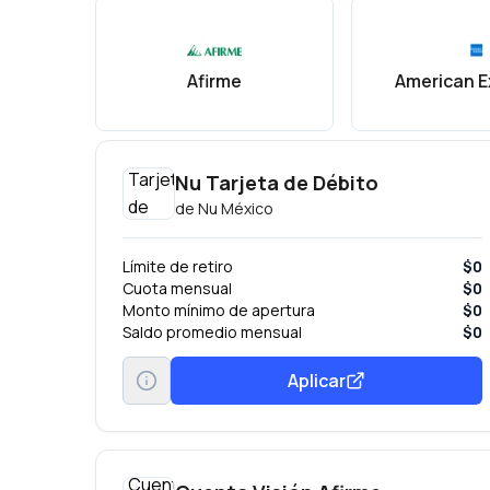
Afirme
American E
Nu Tarjeta de Débito
de
Nu México
Límite de retiro
$0
Cuota mensual
$0
Monto mínimo de apertura
$0
Saldo promedio mensual
$0
Aplicar