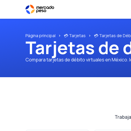
Página principal
💳 Tarjetas
💳 Tarjetas de Déb
Tarjetas de 
Compara tarjetas de débito virtuales en México. 
Trabaja