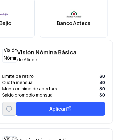
Bajío
Banco Azteca
Ba
Visión Nómina Básica
de
Afirme
Límite de retiro
$0
Cuota mensual
$0
Monto mínimo de apertura
$0
Saldo promedio mensual
$0
Aplicar