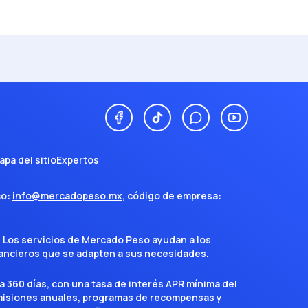
apa del sitio
Expertos
co:
info@mercadopeso.mx
, código de empresa:
. Los servicios de Mercado Peso ayudan a los
inancieros que se adapten a sus necesidades.
a 360 días, con una tasa de interés APR mínima del
omisiones anuales, programas de recompensas y