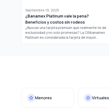
Septiembre 19, 2025
¿Banamex Platinum vale la pena?
Beneficios y costos sin rodeos
¿Buscas una tarjeta premium que realmente te dé
exclusividad y no solo promesas? La Citibanamex
Platinum es considerada la tarjeta de mayor
jerarquía dentro del portafolio de Banamex, pero
¿realmente justifica su costo? Analicemos a fondo
si este plástico merece un lugar en tu cartera.
Menores
Virtuales