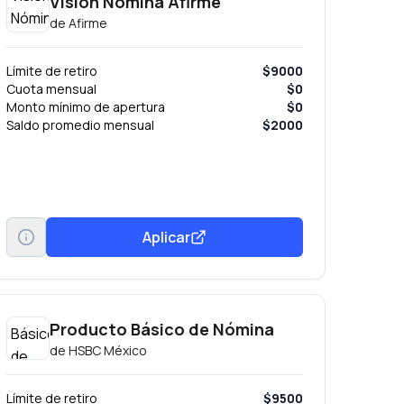
Visión Nómina Afirme
de
Afirme
Límite de retiro
$9000
Cuota mensual
$0
Monto mínimo de apertura
$0
Saldo promedio mensual
$2000
Aplicar
Producto Básico de Nómina
de
HSBC México
Límite de retiro
$9500