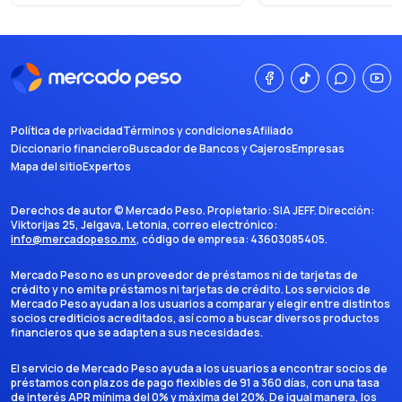
Política de privacidad
Términos y condiciones
Afiliado
Diccionario financiero
Buscador de Bancos y Cajeros
Empresas
Mapa del sitio
Expertos
Derechos de autor ©
Mercado Peso
. Propietario:
SIA JEFF
. Dirección:
Viktorijas 25, Jelgava, Letonia
, correo electrónico:
info@mercadopeso.mx
, código de empresa:
43603085405
.
Mercado Peso no es un proveedor de préstamos ni de tarjetas de
crédito y no emite préstamos ni tarjetas de crédito. Los servicios de
Mercado Peso ayudan a los usuarios a comparar y elegir entre distintos
socios crediticios acreditados, así como a buscar diversos productos
financieros que se adapten a sus necesidades.
El servicio de Mercado Peso ayuda a los usuarios a encontrar socios de
préstamos con plazos de pago flexibles de 91 a 360 días, con una tasa
de interés APR mínima del 0% y máxima del 20%. De igual manera, los