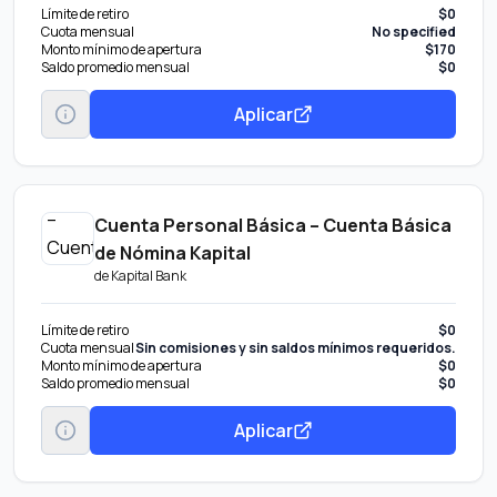
Límite de retiro
$0
Cuota mensual
No specified
Monto mínimo de apertura
$170
Saldo promedio mensual
$0
Aplicar
Cuenta Personal Básica – Cuenta Básica
de Nómina Kapital
de
Kapital Bank
Límite de retiro
$0
Cuota mensual
Sin comisiones y sin saldos mínimos requeridos.
Monto mínimo de apertura
$0
Saldo promedio mensual
$0
Aplicar