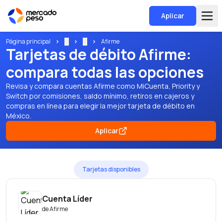
Aplicar
Página principal
...
...
Afirme
Tarjetas de débito Afirme:
compara todas las opciones
Revisa y compara cuentas Afirme como MiCuenta, Priority y
Switch por comisiones, saldo mínimo, retiros en cajeros y
compras en línea para elegir la mejor tarjeta de débito en
México.
Aplicar
Tarjetas disponibles
Cuenta Líder
de
Afirme