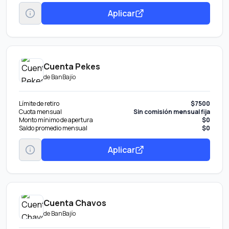
Aplicar
Cuenta Pekes
de
BanBajío
Límite de retiro
$7500
Cuota mensual
Sin comisión mensual fija
Monto mínimo de apertura
$0
Saldo promedio mensual
$0
Aplicar
Cuenta Chavos
de
BanBajío