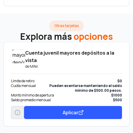
Otras tarjetas
Explora más
opciones
Cuenta juvenil mayores depósitos a la
vista
de
Mifel
Límite de retiro
$0
Cuota mensual
Pueden exentarse manteniendo el saldo
mínimo de $500.00 pesos.
Monto mínimo de apertura
$1000
Saldo promedio mensual
$500
Aplicar