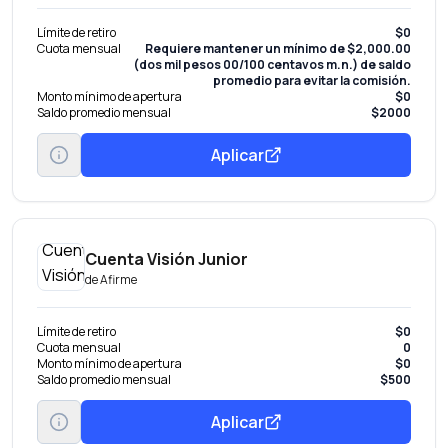
Límite de retiro
$0
Cuota mensual
Requiere mantener un mínimo de $2,000.00
(dos mil pesos 00/100 centavos m.n.) de saldo
promedio para evitar la comisión.
Monto mínimo de apertura
$0
Saldo promedio mensual
$2000
Aplicar
Cuenta Visión Junior
de
Afirme
Límite de retiro
$0
Cuota mensual
0
Monto mínimo de apertura
$0
Saldo promedio mensual
$500
Aplicar