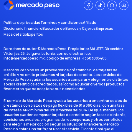
Política de privacidad
Términos y condiciones
Afiliado
Diccionario financiero
Buscador de Bancos y Cajeros
Empresas
Mapa del sitio
Expertos
Derechos de autor ©
Mercado Peso
. Propietario:
SIA JEFF
. Dirección:
Viktorijas 25, Jelgava, Letonia
, correo electrónico:
info@mercadopeso.mx
, código de empresa:
43603085405
.
Mercado Peso no es un proveedor de préstamos ni de tarjetas de
crédito y no emite préstamos ni tarjetas de crédito. Los servicios de
Mercado Peso ayudan a los usuarios a comparar y elegir entre distintos
socios crediticios acreditados, así como a buscar diversos productos
financieros que se adapten a sus necesidades.
El servicio de Mercado Peso ayuda a los usuarios a encontrar socios de
préstamos con plazos de pago flexibles de 91 a 360 días, con una tasa
de interés APR mínima del 0% y máxima del 20%. De igual manera, los
usuarios pueden comparar tarjetas de crédito según tasas de interés,
comisiones anuales, programas de recompensas y otros beneficios
para elegir la mejor opción según su situación financiera. Mercado
Peso no cobra una tarifa por usar el servicio. El costo final que el