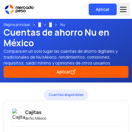
Aplicar
Página principal
...
...
Nu
Cuentas de ahorro Nu en
México
Compara en un solo lugar las cuentas de ahorro digitales y
tradicionales de Nu México: rendimientos, comisiones,
requisitos, saldo mínimo y opiniones de otros usuarios.
Aplicar
Cuentas disponibles
Cajitas
de
Nu México