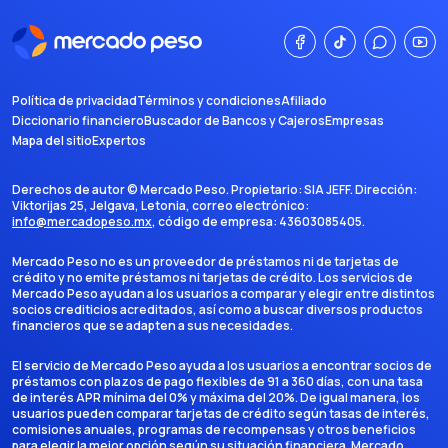
Política de privacidad
Términos y condiciones
Afiliado
Diccionario financiero
Buscador de Bancos y Cajeros
Empresas
Mapa del sitio
Expertos
Derechos de autor ©
Mercado Peso
. Propietario:
SIA JEFF
. Dirección:
Viktorijas 25, Jelgava, Letonia
, correo electrónico:
info@mercadopeso.mx
, código de empresa:
43603085405
.
Mercado Peso no es un proveedor de préstamos ni de tarjetas de
crédito y no emite préstamos ni tarjetas de crédito. Los servicios de
Mercado Peso ayudan a los usuarios a comparar y elegir entre distintos
socios crediticios acreditados, así como a buscar diversos productos
financieros que se adapten a sus necesidades.
El servicio de Mercado Peso ayuda a los usuarios a encontrar socios de
préstamos con plazos de pago flexibles de 91 a 360 días, con una tasa
de interés APR mínima del 0% y máxima del 20%. De igual manera, los
usuarios pueden comparar tarjetas de crédito según tasas de interés,
comisiones anuales, programas de recompensas y otros beneficios
para elegir la mejor opción según su situación financiera. Mercado