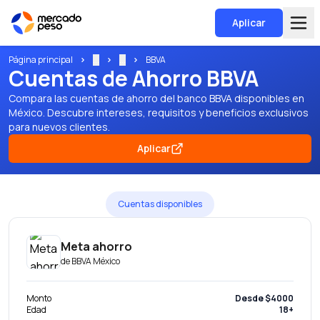
Aplicar
Página principal
...
...
BBVA
Cuentas de Ahorro BBVA
Compara las cuentas de ahorro del banco BBVA disponibles en
México. Descubre intereses, requisitos y beneficios exclusivos
para nuevos clientes.
Aplicar
Cuentas disponibles
Meta ahorro
de
BBVA México
Monto
Desde $4000
Edad
18+