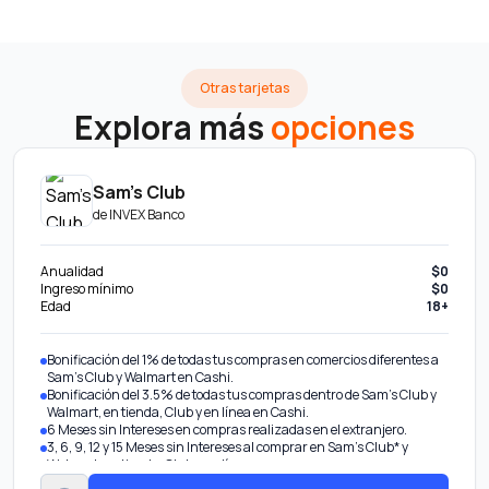
Otras tarjetas
Explora más
opciones
Sam's Club
de
INVEX Banco
Anualidad
$0
Ingreso mínimo
$0
Edad
18+
Bonificación del 1% de todas tus compras en comercios diferentes a
Sam's Club y Walmart en Cashi.
Bonificación del 3.5% de todas tus compras dentro de Sam's Club y
Walmart, en tienda, Club y en línea en Cashi.
6 Meses sin Intereses en compras realizadas en el extranjero.
3, 6, 9, 12 y 15 Meses sin Intereses al comprar en Sam's Club* y
Walmart, en tienda, Club y en línea.