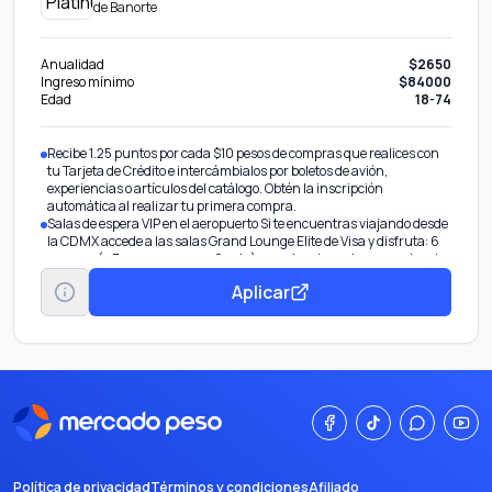
de
Banorte
Anualidad
$2650
Ingreso mínimo
$84000
Edad
18-74
Recibe 1.25 puntos por cada $10 pesos de compras que realices con
tu Tarjeta de Crédito e intercámbialos por boletos de avión,
experiencias o artículos del catálogo. Obtén la inscripción
automática al realizar tu primera compra.
Salas de espera VIP en el aeropuerto Si te encuentras viajando desde
la CDMX accede a las salas Grand Lounge Elite de Visa y disfruta: 6
accesos (o 3 con un acompañante) anuales sin costo, presentando
únicamente tu Tarjeta de Crédito Platinum Visa
Aplicar
Terminal 1 del Aeropuerto Internacional de la CDMX (AICM) Lounge
19/ The Grand Lounge / Terraza Elite Aeropuerto Internacional
Felipe Ángeles (AIFA) VIPort Lounge / Hacienda Santa Lucía.
En tus viajes alrededor del mundo accede a las más de 1,200 salas
que ofrece el Programa LoungeKey, obtén hasta 5 accesos
individuales sin costo. *Los accesos a las salas Grand Lounge Elite
son otorgadas por Visa y son independientes a los accesos del
programa Lounge Key.
Invita a tus amigos a solicitar una Tarjeta de Crédito Banorte y gana
por cada tarjeta aprobada un bono de 9,000 puntos Recompensa
Total Banorte, ingresa a www.banorte.com/tutarjetafavorita y activa
Política de privacidad
el programa de “Referidos” en la sección Promociones.
Términos y condiciones
Afiliado