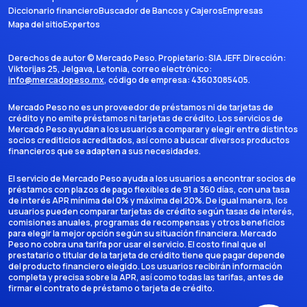
Disfruta de una amplia gama de seguros y servicios al momento de
Diccionario financiero
Buscador de Bancos y Cajeros
Empresas
viajar y realizar tus compras.(5) Atención personalizada con tu
Mapa del sitio
Expertos
servicio de Concierge. Seguros y protecciones en tus viajes
nacionales e internacionales. Seguros para tus compras.
Derechos de autor ©
Mercado Peso
. Propietario:
SIA JEFF
. Dirección:
Viktorijas 25, Jelgava, Letonia
, correo electrónico:
info@mercadopeso.mx
, código de empresa:
43603085405
.
Mercado Peso no es un proveedor de préstamos ni de tarjetas de
crédito y no emite préstamos ni tarjetas de crédito. Los servicios de
Mercado Peso ayudan a los usuarios a comparar y elegir entre distintos
socios crediticios acreditados, así como a buscar diversos productos
financieros que se adapten a sus necesidades.
El servicio de Mercado Peso ayuda a los usuarios a encontrar socios de
préstamos con plazos de pago flexibles de 91 a 360 días, con una tasa
de interés APR mínima del 0% y máxima del 20%. De igual manera, los
usuarios pueden comparar tarjetas de crédito según tasas de interés,
comisiones anuales, programas de recompensas y otros beneficios
para elegir la mejor opción según su situación financiera. Mercado
Peso no cobra una tarifa por usar el servicio. El costo final que el
prestatario o titular de la tarjeta de crédito tiene que pagar depende
del producto financiero elegido. Los usuarios recibirán información
completa y precisa sobre la APR, así como todas las tarifas, antes de
firmar el contrato de préstamo o tarjeta de crédito.