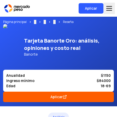
Aplicar
Página principal
...
...
...
Reseña
Tarjeta Banorte Oro: análisis,
opiniones y costo real
Banorte
Anualidad
$1150
Ingreso mínimo
$84000
Edad
18-69
Aplicar