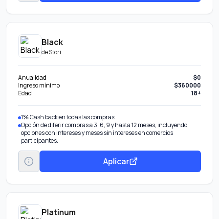
Black
de
Stori
Anualidad
$0
Ingreso mínimo
$360000
Edad
18+
1% Cash back en todas las compras.
Opción de diferir compras a 3, 6, 9 y hasta 12 meses, incluyendo
opciones con intereses y meses sin intereses en comercios
participantes.
Aplicar
Platinum