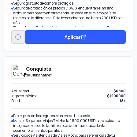
Seguro gratuito de compra protegida.
Seguro de protección de precios VISA. Si encuentras el mismo
artículo más barato en otra tienda ubicada en el mismo país, te
reembolsa la diferencia. Este beneficio asegura hasta 200 USD por
año.
Firmar la solicitud de crédito y la autorización para consultar tu
historial crediticio. Todas las solicitudes están sujetas a aprobación
Aplicar
de crédito
Conquista
de
Citibanamex
Anualidad
$6800
Ingreso mínimo
$1200000
Edad
18+
Protégete con los seguros Mastercard sin costo
Master Seguro de Viajes TM Hasta 1,500,000 USD para cuidar tu
integridad y la de tu familia en caso de muerte accidental,
desmembramiento o parálisis.
Servicios de Asistencias de Viajes Apoyo para referencias de tu