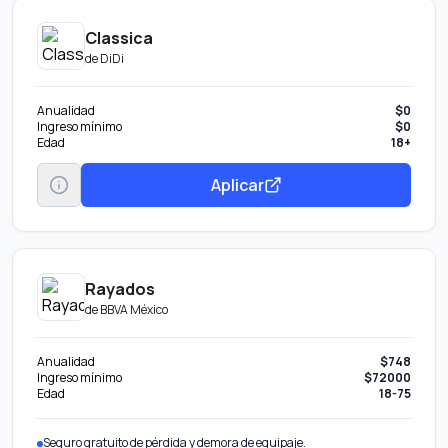
Classica
de
DiDi
Anualidad
$0
Ingreso mínimo
$0
Edad
18+
Aplicar
Rayados
de
BBVA México
Anualidad
$748
Ingreso mínimo
$72000
Edad
18-75
Seguro gratuito de pérdida y demora de equipaje.