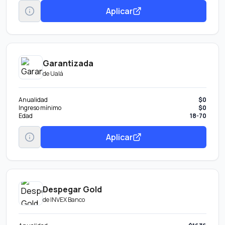
Accesos ilimitados al Salón Premier: accesos al año para titular y 2
Aplicar
acompañantes.
Maleta adicional: hasta una pieza adicional de equipaje por evento
para titular.
6 viajes sencillos al año hacia el AICM o AIFA con hasta 300 pesos de
cortesía por trayecto. Solicita tu viaje llamando a Visa Digital
Concierge al 55 5255 9406.
Garantizada
de
Ualá
Anualidad
$0
Ingreso mínimo
$0
Edad
18-70
Aplicar
Despegar Gold
de
INVEX Banco