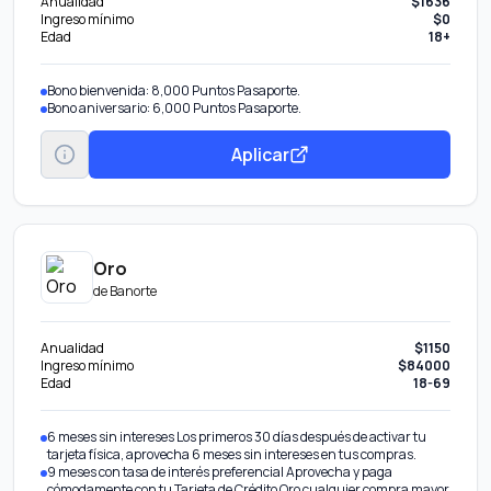
Anualidad
$1636
Ingreso mínimo
$0
Edad
18+
Bono bienvenida: 8,000 Puntos Pasaporte.
Bono aniversario: 6,000 Puntos Pasaporte.
Aplicar
Oro
de
Banorte
Anualidad
$1150
Ingreso mínimo
$84000
Edad
18-69
6 meses sin intereses Los primeros 30 días después de activar tu
tarjeta física, aprovecha 6 meses sin intereses en tus compras.
9 meses con tasa de interés preferencial Aprovecha y paga
cómodamente con tu Tarjeta de Crédito Oro cualquier compra mayor