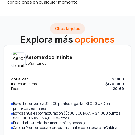
condiciones en cualquier momento.
Otras tarjetas
Explora más
opciones
Aeroméxico Infinite
de
Santander
Anualidad
$6000
Ingreso mínimo
$1200000
Edad
20-69
Bono de bienvenida 32,000 puntos al gastar $1,000 USD en
primeros tres meses.
Bonos anuales por facturación ($300,000 MXN = 24,000 puntos;
$700,000 MXN = 24,000 puntos).
Prioridad durante documentación y abordaje
Cabina Premier: dos ascensos nacionales de cortesía a la Cabina
Premier para el titular.