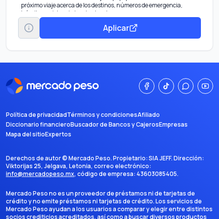
próximo viaje acerca de los destinos, números de emergencia,
trámites, asistencia legal y otros temas.
Master Assist Black Cobertura en caso de lesión o enfermedad por
Aplicar
hasta 200,000 USD en tus viajes alrededor del mundo.
Política de privacidad
Términos y condiciones
Afiliado
Diccionario financiero
Buscador de Bancos y Cajeros
Empresas
Mapa del sitio
Expertos
Derechos de autor ©
Mercado Peso
. Propietario:
SIA JEFF
. Dirección:
Viktorijas 25, Jelgava, Letonia
, correo electrónico:
info@mercadopeso.mx
, código de empresa:
43603085405
.
Mercado Peso no es un proveedor de préstamos ni de tarjetas de
crédito y no emite préstamos ni tarjetas de crédito. Los servicios de
Mercado Peso ayudan a los usuarios a comparar y elegir entre distintos
socios crediticios acreditados, así como a buscar diversos productos