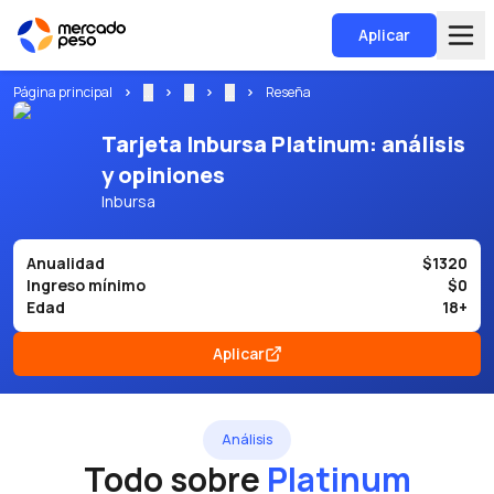
Aplicar
Página principal
...
...
...
Reseña
Tarjeta Inbursa Platinum: análisis
y opiniones
Inbursa
Anualidad
$1320
Ingreso mínimo
$0
Edad
18+
Aplicar
Análisis
Todo sobre
Platinum