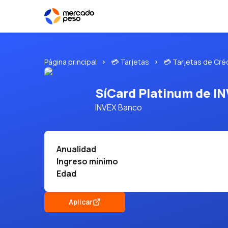
Página principal
💳 Tarjetas
💳 Tarjetas de Cré
SíCard Platinum de IN
INVEX Banco
Anualidad
Ingreso mínimo
Edad
Aplicar