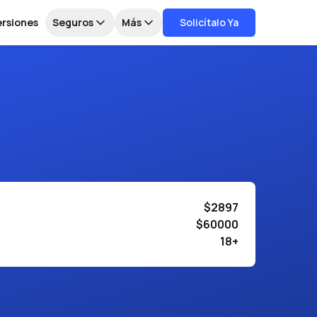
ersiones
Seguros
Más
Solicítalo Ya
$2897
$60000
18+