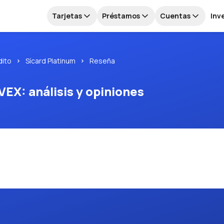
Tarjetas
Préstamos
Cuentas
Inv
dito
Sícard Platinum
Reseña
VEX: análisis y opiniones