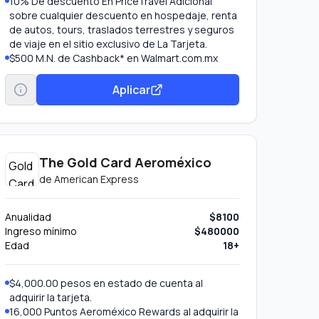
10% De descuento En PriceTravel Adicional
sobre cualquier descuento en hospedaje, renta
de autos, tours, traslados terrestres y seguros
de viaje en el sitio exclusivo de La Tarjeta.
$500 M.N. de Cashback* en Walmart.com.mx
BENEFICIOS DE HOY: Inscríbete al beneficio y
obtén $500 M.N. de *bonificación en tu Estado
Aplicar
de Cuenta al hacer un gasto acumulado de
$3,500 M.N en Walmart.com.mx y tiendas
Walmart Express, hasta 3 veces durante la
vigencia del beneficio.
Cada vez que pagues con tu Tarjeta acumularás
The Gold Card Aeroméxico
Puntos Membership Rewards® en automático
de
American Express
que podrás intercambiar por diferentes
recompensas como reducir el Saldo de tu
Cuenta, Comprar en línea, obtener Certificados
Anualidad
$8100
de Regalo, y más.
Ingreso mínimo
$480000
10% de Descuento en PriceTravel. Adicional
Edad
18+
sobre cualquier descuento en hospedaje, renta
de autos, tours, traslados terrestres y seguros
$4,000.00 pesos en estado de cuenta al
de viaje en el sitio exclusivo de La Tarjeta.
adquirir la tarjeta.
16,000 Puntos Aeroméxico Rewards al adquirir la