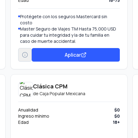
Edad
18-75
Protégete con los seguros Mastercard sin
costo
Master Seguro de Viajes TM Hasta 75,000 USD
para cuidar tu integridad y la de tu familia en
caso de muerte accidental.
Protección de compras Hasta 200 USD de
cobertura por incidente o daño, si tus artículos
Aplicar
nuevos requieren reemplazo o reparación.
Pagos Fijos Banamex® Parcializar tus compras o
saldo.
Transferir tu deuda De otros bancos con tasa
de interés preferencial.
Clásica CPM
Aumentar tu línea de crédito Obtén más en tu
de
Caja Popular Mexicana
tarjeta por tu buen comportamiento.
Disponible Banamex Convierte parte de tu línea
de crédito en efectivo con tasa preferencial.
Anualidad
$0
Beneficio por invitación.
Ingreso mínimo
$0
Edad
18+