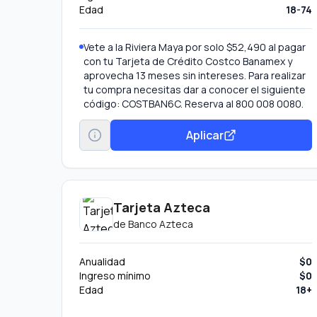
Edad
18-74
Vete a la Riviera Maya por solo $52,490 al pagar
con tu Tarjeta de Crédito Costco Banamex y
aprovecha 13 meses sin intereses. Para realizar
tu compra necesitas dar a conocer el siguiente
código: COSTBAN6C. Reserva al 800 008 0080.
Aprovecha Preventas Banamex, accede a
promociones exclusivas y obtén meses sin
Aplicar
intereses en miles de establecimientos.
Disfruta la comisión por promoción(11) y paga
solo $5 por cada $100 que retires o transfieras.
Tarjeta Azteca
de
Banco Azteca
Anualidad
$0
Ingreso mínimo
$0
Edad
18+