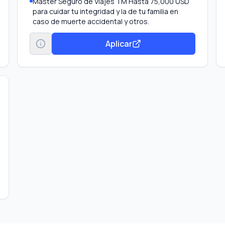
Master Seguro de Viajes TM Hasta 75,000 USD
para cuidar tu integridad y la de tu familia en
caso de muerte accidental y otros.
Protección de compras Hasta 200 USD de
cobertura por incidente o daño, si tus artículos
Aplicar
nuevos requieren reemplazo o reparación.
Haz buen uso de tu tarjeta y accede a
beneficios exclusivos Recibirás una invitación a
través de la app o en tu correo electrónico
Disponible Banamex Convierte parte de tu línea
de crédito en efectivo con tasa preferencial.
Beneficio por invitación.
Pagos Fijos Banamex® Parcializa tus compras o
saldo.
Transfiere tu deuda De otros bancos con tasa
de interés preferencial.
Aumenta tu línea de crédito Obtén más en tu
tarjeta por tu buen historial.