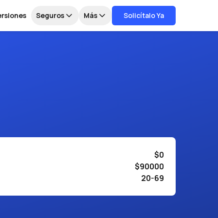
ersiones
Seguros
Más
Solicítalo Ya
$0
$90000
20-69