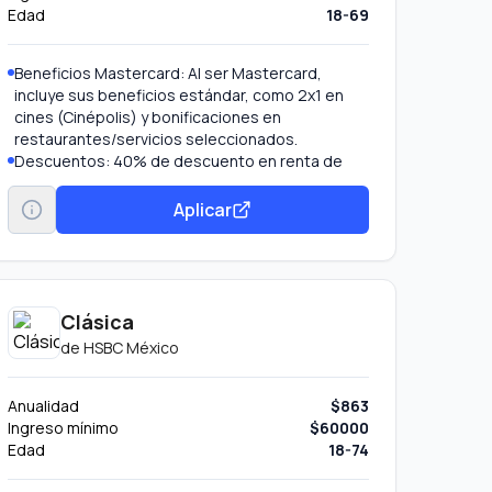
Edad
18-69
Beneficios Mastercard: Al ser Mastercard,
incluye sus beneficios estándar, como 2x1 en
cines (Cinépolis) y bonificaciones en
restaurantes/servicios seleccionados.
Descuentos: 40% de descuento en renta de
autos.
Pago de servicios: Posibilidad de pagar más de
Aplicar
25 servicios (CFE, Telmex, etc.) desde la app.
Clásica
de
HSBC México
Anualidad
$863
Ingreso mínimo
$60000
Edad
18-74