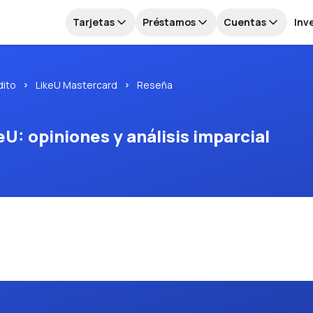
Tarjetas
Préstamos
Cuentas
Inv
dito
LikeU Mastercard
Reseña
U: opiniones y análisis imparcial