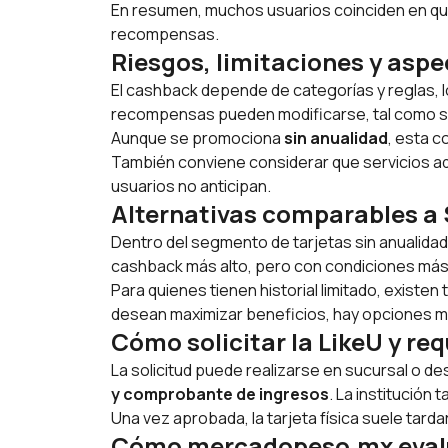
En resumen, muchos usuarios coinciden en qu
recompensas.
Riesgos, limitaciones y asp
El cashback depende de categorías y reglas, lo
recompensas pueden modificarse, tal como se
Aunque se promociona
sin anualidad
, esta c
También conviene considerar que servicios a
usuarios no anticipan.
Alternativas comparables a
Dentro del segmento de tarjetas sin anualidad
cashback
más alto, pero con condiciones más 
Para quienes tienen historial limitado, exist
desean maximizar beneficios, hay opciones m
Cómo solicitar la LikeU y req
La solicitud puede realizarse en sucursal o de
y comprobante de ingresos
. La institución 
Una vez aprobada, la tarjeta física suele tardar
Cómo mercadopeso.mx evalúa