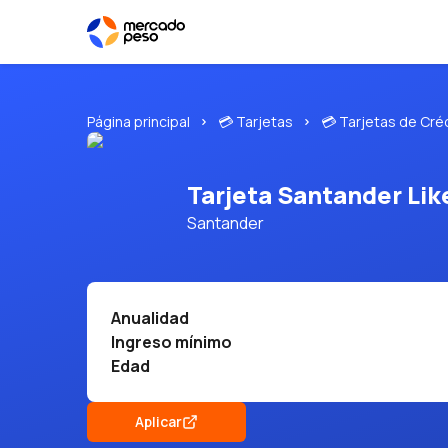
Página principal
💳 Tarjetas
💳 Tarjetas de Cré
Tarjeta Santander Like
Santander
Anualidad
Ingreso mínimo
Edad
Aplicar