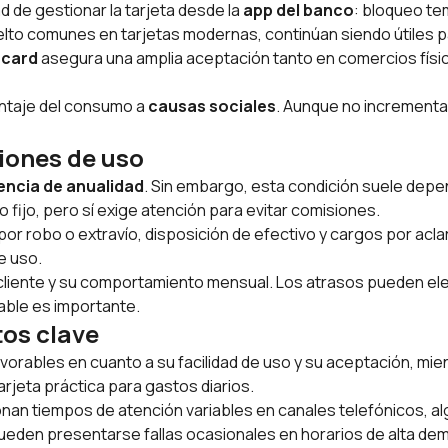
ad de gestionar la tarjeta desde la
app del banco
: bloqueo tem
lto comunes en tarjetas modernas, continúan siendo útiles 
rcard
asegura una amplia aceptación tanto en comercios físic
ntaje del consumo a
causas sociales
. Aunque no incrementa
iones de uso
encia de anualidad
. Sin embargo, esta condición suele depe
fijo, pero sí exige atención para evitar comisiones.
or robo o extravío, disposición de efectivo y cargos por ac
e uso.
el cliente y su comportamiento mensual. Los atrasos pueden e
able es importante.
tos clave
avorables en cuanto a su facilidad de uso y su aceptación, mie
rjeta práctica para gastos diarios.
onan tiempos de atención variables en canales telefónicos, a
pueden presentarse fallas ocasionales en horarios de alta de