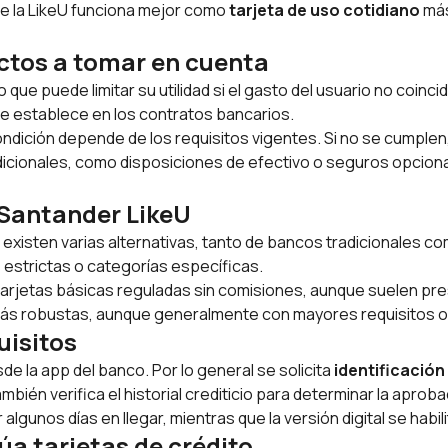
e la LikeU funciona mejor como
tarjeta de uso cotidiano
más
ectos a tomar en cuenta
 que puede limitar su utilidad si el gasto del usuario no coin
 establece en los contratos bancarios.
ondición depende de los requisitos vigentes. Si no se cumple
dicionales, como disposiciones de efectivo o seguros opcio
 Santander LikeU
 existen varias alternativas, tanto de bancos tradicionales c
estrictas o categorías específicas.
en tarjetas básicas reguladas sin comisiones, aunque suelen p
ás robustas, aunque generalmente con mayores requisitos o 
uisitos
sde la
app
del banco. Por lo general se solicita
identificación
también verifica el historial crediticio para determinar la aproba
 algunos días en llegar, mientras que la versión digital se habi
 tarjetas de crédito