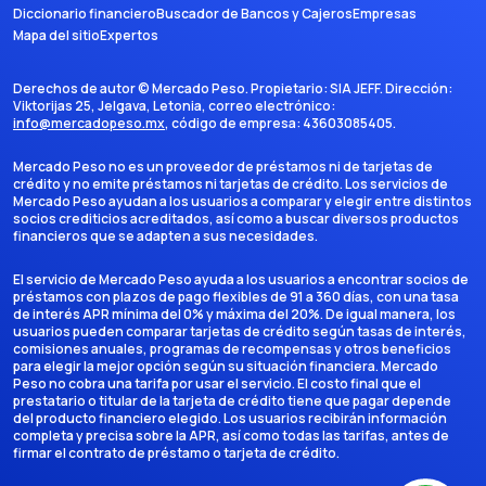
Diccionario financiero
Buscador de Bancos y Cajeros
Empresas
Mapa del sitio
Expertos
Derechos de autor ©
Mercado Peso
. Propietario:
SIA JEFF
. Dirección:
Viktorijas 25, Jelgava, Letonia
, correo electrónico:
info@mercadopeso.mx
, código de empresa:
43603085405
.
Mercado Peso no es un proveedor de préstamos ni de tarjetas de
crédito y no emite préstamos ni tarjetas de crédito. Los servicios de
Mercado Peso ayudan a los usuarios a comparar y elegir entre distintos
socios crediticios acreditados, así como a buscar diversos productos
financieros que se adapten a sus necesidades.
El servicio de Mercado Peso ayuda a los usuarios a encontrar socios de
préstamos con plazos de pago flexibles de 91 a 360 días, con una tasa
de interés APR mínima del 0% y máxima del 20%. De igual manera, los
usuarios pueden comparar tarjetas de crédito según tasas de interés,
comisiones anuales, programas de recompensas y otros beneficios
para elegir la mejor opción según su situación financiera. Mercado
Peso no cobra una tarifa por usar el servicio. El costo final que el
prestatario o titular de la tarjeta de crédito tiene que pagar depende
del producto financiero elegido. Los usuarios recibirán información
completa y precisa sobre la APR, así como todas las tarifas, antes de
firmar el contrato de préstamo o tarjeta de crédito.