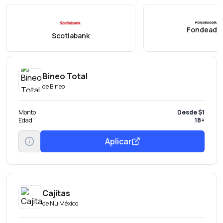
Fondeado
Scotiabank
Bineo Total
de
Bineo
Monto
Desde $1
Edad
18+
Aplicar
Cajitas
de
Nu México