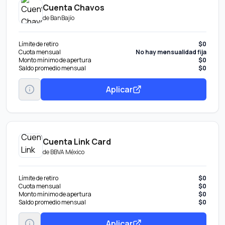
Cuenta Chavos
de
BanBajío
Límite de retiro
$0
Cuota mensual
No hay mensualidad fija
Monto mínimo de apertura
$0
Saldo promedio mensual
$0
Aplicar
Cuenta Link Card
de
BBVA México
Límite de retiro
$0
Cuota mensual
$0
Monto mínimo de apertura
$0
Saldo promedio mensual
$0
Aplicar