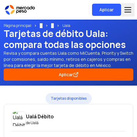
Aplicar
Página principal
...
...
Uala
Tarjetas de débito Uala:
compara todas las opciones
Revisa y compara cuentas Uala como MiCuenta, Priority y Switch
por comisiones, saldo mínimo, retiros en cajeros y compras en
línea para elegir la mejor tarjeta de débito en México.
Aplicar
Tarjetas disponibles
Ualá Débito
de
Ualá