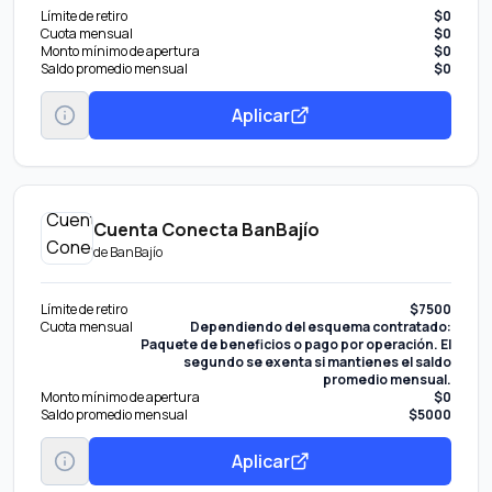
Límite de retiro
$0
Cuota mensual
$0
Monto mínimo de apertura
$0
Saldo promedio mensual
$0
Aplicar
Cuenta Conecta BanBajío
de
BanBajío
Límite de retiro
$7500
Cuota mensual
Dependiendo del esquema contratado:
Paquete de beneficios o pago por operación. El
segundo se exenta si mantienes el saldo
promedio mensual.
Monto mínimo de apertura
$0
Saldo promedio mensual
$5000
Aplicar