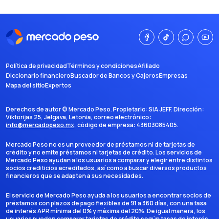
Política de privacidad
Términos y condiciones
Afiliado
Diccionario financiero
Buscador de Bancos y Cajeros
Empresas
Mapa del sitio
Expertos
Derechos de autor ©
Mercado Peso
. Propietario:
SIA JEFF
. Dirección:
Viktorijas 25, Jelgava, Letonia
, correo electrónico:
info@mercadopeso.mx
, código de empresa:
43603085405
.
Mercado Peso no es un proveedor de préstamos ni de tarjetas de
crédito y no emite préstamos ni tarjetas de crédito. Los servicios de
Mercado Peso ayudan a los usuarios a comparar y elegir entre distintos
socios crediticios acreditados, así como a buscar diversos productos
financieros que se adapten a sus necesidades.
El servicio de Mercado Peso ayuda a los usuarios a encontrar socios de
préstamos con plazos de pago flexibles de 91 a 360 días, con una tasa
de interés APR mínima del 0% y máxima del 20%. De igual manera, los
usuarios pueden comparar tarjetas de crédito según tasas de interés,