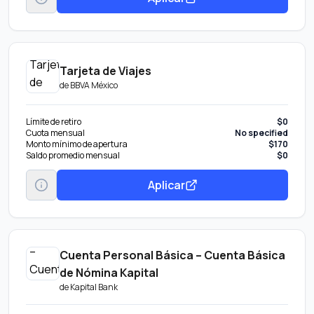
Tarjeta de Viajes
de
BBVA México
Límite de retiro
$0
Cuota mensual
No specified
Monto mínimo de apertura
$170
Saldo promedio mensual
$0
Aplicar
Cuenta Personal Básica – Cuenta Básica
de Nómina Kapital
de
Kapital Bank