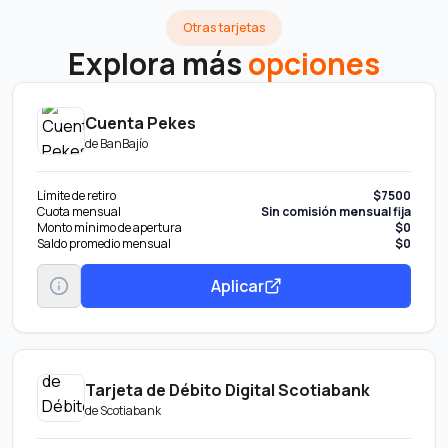
Otras tarjetas
Explora más
opciones
Cuenta Pekes
de
BanBajío
Límite de retiro
$7500
Cuota mensual
Sin comisión mensual fija
Monto mínimo de apertura
$0
Saldo promedio mensual
$0
Aplicar
Tarjeta de Débito Digital Scotiabank
de
Scotiabank