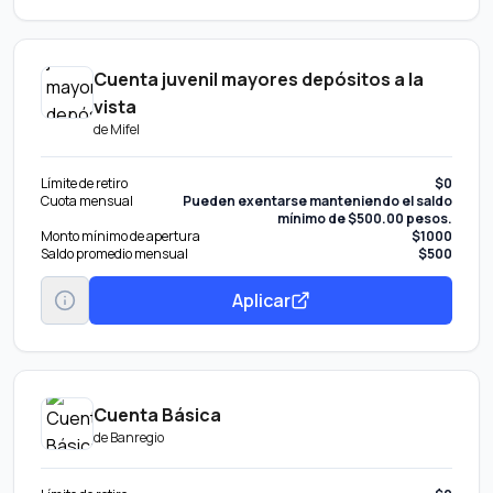
Cuenta juvenil mayores depósitos a la
vista
de
Mifel
Límite de retiro
$0
Cuota mensual
Pueden exentarse manteniendo el saldo
mínimo de $500.00 pesos.
Monto mínimo de apertura
$1000
Saldo promedio mensual
$500
Aplicar
Cuenta Básica
de
Banregio